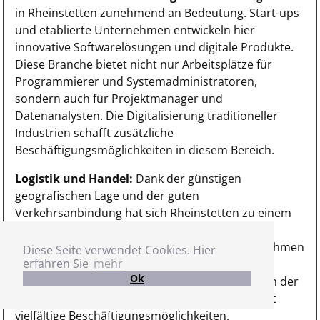
in Rheinstetten zunehmend an Bedeutung. Start-ups
und etablierte Unternehmen entwickeln hier
innovative Softwarelösungen und digitale Produkte.
Diese Branche bietet nicht nur Arbeitsplätze für
Programmierer und Systemadministratoren,
sondern auch für Projektmanager und
Datenanalysten. Die Digitalisierung traditioneller
Industrien schafft zusätzliche
Beschäftigungsmöglichkeiten in diesem Bereich.
Logistik und Handel:
Dank der günstigen
geografischen Lage und der guten
Verkehrsanbindung hat sich Rheinstetten zu einem
wichtigen Logistikstandort entwickelt. Große
Distributionszentren und E-Commerce-Unternehmen
Diese Seite verwendet Cookies. Hier
erfahren Sie
mehr
schaffen hier Arbeitsplätze in den Bereichen
Ok
Lagerhaltung, Versand und Kundenservice. Auch der
Einzelhandel spielt eine wichtige Rolle und bietet
vielfältige Beschäftigungsmöglichkeiten.