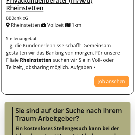
Privatkundenberater (m/w/d)
Rheinstetten
BBBank eG
Rheinstetten
Vollzeit
1km
Stellenangebot
...g, die Kundenerlebnisse schafft. Gemeinsam
gestalten wir das Banking von morgen. Für unsere
Filiale
Rheinstetten
suchen wir Sie in Voll- oder
Teilzeit, Jobsharing möglich. Aufgaben •
Job ansehen
Sie sind auf der Suche nach ihrem
Traum-Arbeitgeber?
Ein kostenloses Stellengesuch kann bei der