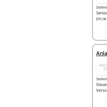
Stelle
Senio
(m|w|d
Anl
Stelle
Steue
Verso