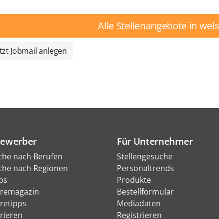
Alle Stellenangebote in wel
tzt Jobmail anlegen
Bewerber
Für Unternehmer
che nach Berufen
Stellengesuche
che nach Regionen
Personaltrends
bs
Produkte
eremagazin
Bestellformular
eretipps
Mediadaten
rieren
Registrieren