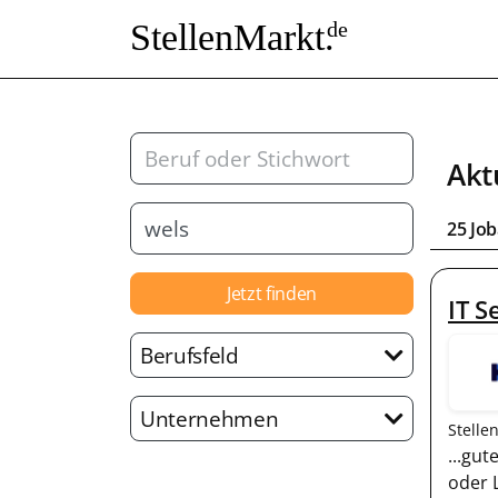
StellenMarkt.
de
Akt
25 Jo
Jetzt finden
IT S
Berufsfeld
Unternehmen
Stelle
...gut
oder 