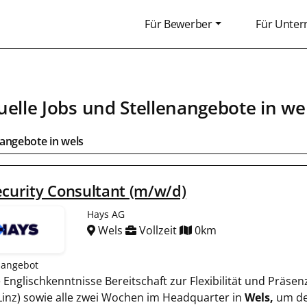
Für Bewerber
Für Unte
uelle Jobs und Stellenangebote in
we
bangebote in
wels
ecurity Consultant (m/w/d)
Hays AG
Wels
Vollzeit
0km
nangebot
e Englischkenntnisse Bereitschaft zur Flexibilität und Präse
Linz) sowie alle zwei Wochen im Headquarter in
Wels,
um den