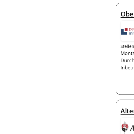
Obe
Stelle
Monta
Durch
Inbet
Alte