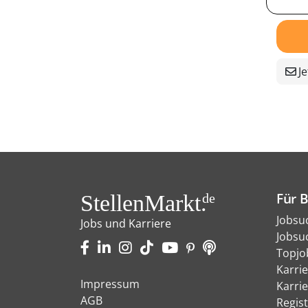
Je
Für 
StellenMarkt.
de
Jobsu
Jobs und Karriere
Jobsu
Topjo
Karri
Impressum
Karri
AGB
Regist