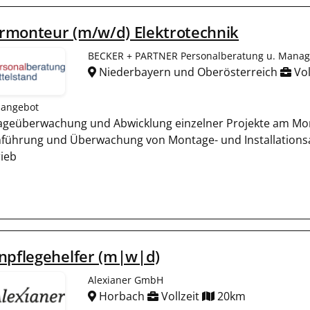
rmonteur (m/w/d) Elektrotechnik
BECKER + PARTNER Personalberatung u. Manage
Niederbayern und Oberösterreich
Vol
nangebot
geüberwachung und Abwicklung einzelner Projekte am Mon
führung und Überwachung von Montage- und Installations
rieb
npflegehelfer (m|w|d)
Alexianer GmbH
Horbach
Vollzeit
20km