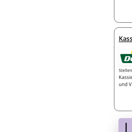
Kass
Stelle
Kassi
und V