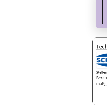
Tech
Stelle
Berat
maßge