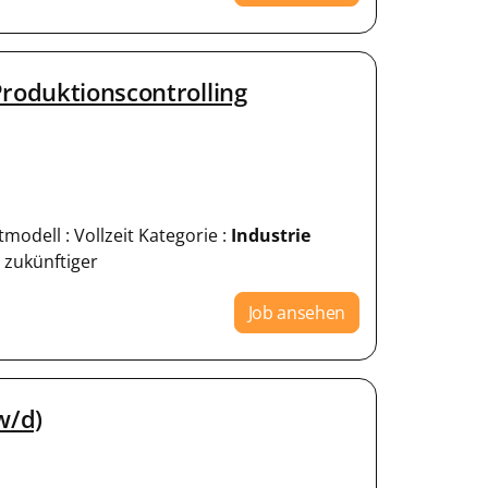
Produktionscontrolling
modell : Vollzeit Kategorie :
Industrie
r zukünftiger
Job ansehen
w/d)