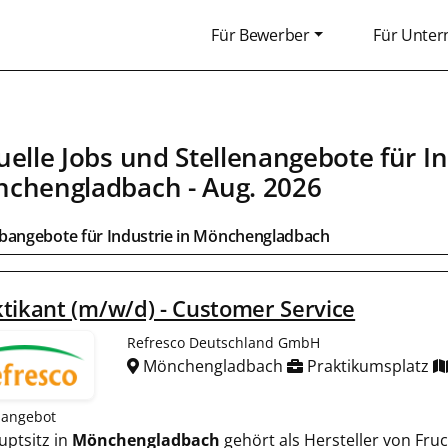
Für Bewerber
Für Unte
uelle Jobs und Stellenangebote für
In
chengladbach
- Aug. 2026
obangebote für
Industrie
in
Mönchengladbach
tikant (m/w/d) - Customer Service
Refresco Deutschland GmbH
Mönchengladbach
Praktikumsplatz
nangebot
auptsitz in
Mönchengladbach
gehört als Hersteller von Fru