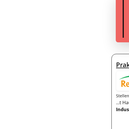
Pra
Stelle
...t H
Indus