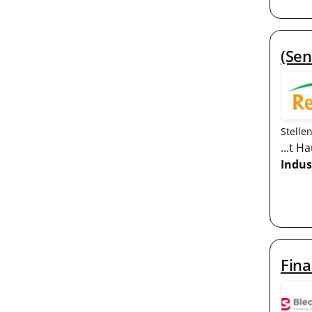
(Sen
Stelle
...t H
Indus
Fina