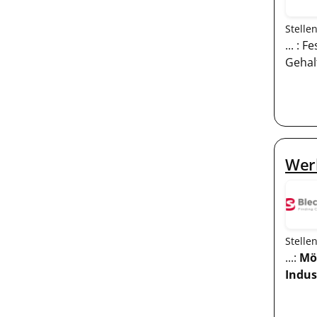
Stelle
... : 
Gehalt
Werk
Stelle
...:
Mö
Indus