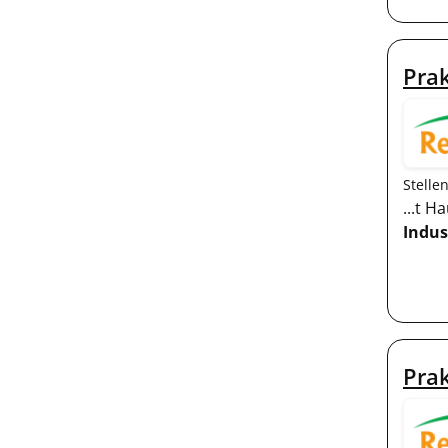
Prak
Stelle
...t H
Indus
Pra