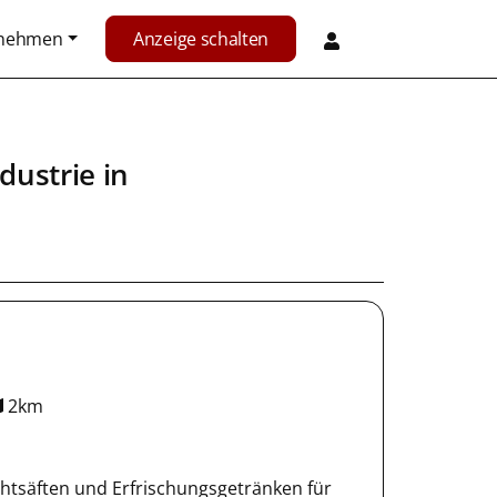
rnehmen
Anzeige schalten
dustrie
in
2km
chtsäften und Erfrischungsgetränken für