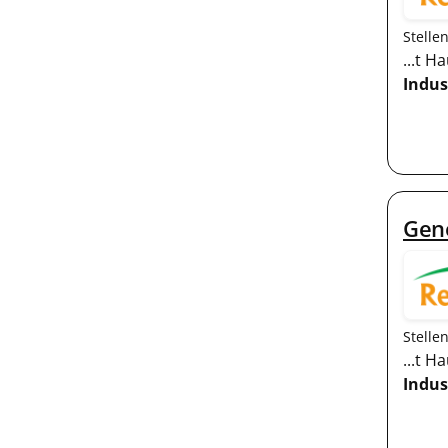
Stelle
...t H
Indus
Gen
Stelle
...t H
Indus