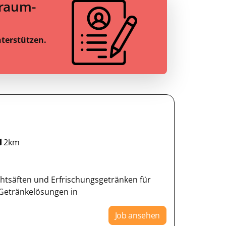
Traum-
nterstützen.
2km
chtsäften und Erfrischungsgetränken für
Getränkelösungen in
Job ansehen