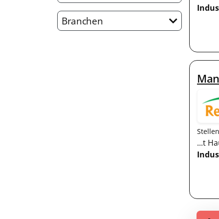
Indus
Branchen
Man
Stelle
...t H
Indus