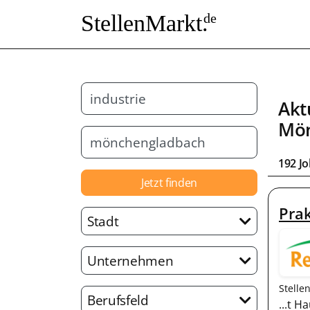
StellenMarkt.
de
Akt
Mön
192 J
Jetzt finden
Prak
Stadt
Unternehmen
Stelle
Berufsfeld
...t H