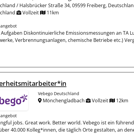
chland / Halsbrücker Straße 34, 09599 Freiberg, Deutschlan
schland
Vollzeit
11km
nangebot
 Aufgaben Diskontinuierliche Emissionsmessungen an TA Lu
twerke, Verbrennungsanlagen, chemische Betriebe etc.) Ve
erheitsmitarbeiter*in
Vebego Deutschland
Mönchengladbach
Vollzeit
12km
nangebot
ngful jobs. Great work. Better world. Vebego ist ein führen
 über 40.000 Kolleg*innen, die täglich Orte gestalten, an de