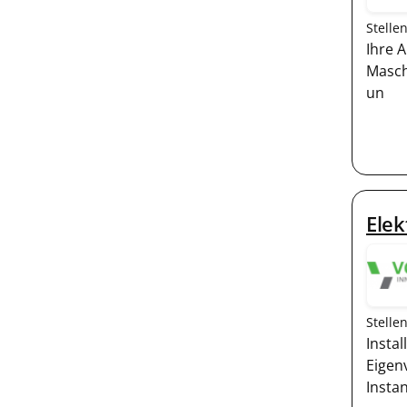
Stelle
Ihre 
Masch
un
Elek
Stelle
Insta
Eigen
Insta