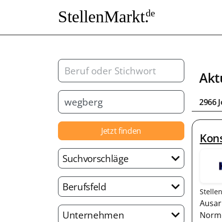
StellenMarkt.
de
Akt
2966 
Jetzt finden
Kon
Suchvorschläge
Berufsfeld
Stelle
Ausar
Unternehmen
Norme