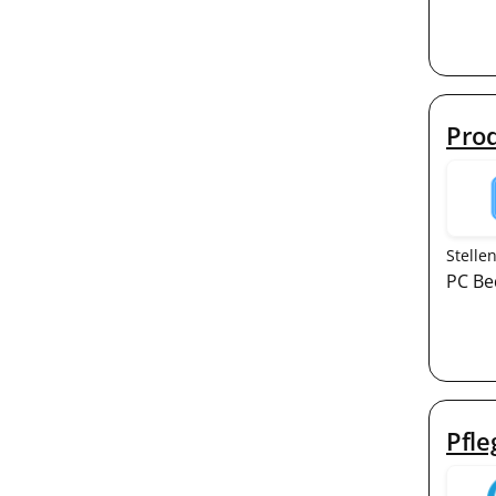
Prod
Stelle
PC Be
Pfl