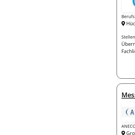
Berufs
Hüc
Stelle
Übern
Fachli
Mess
ANECO 
Gro