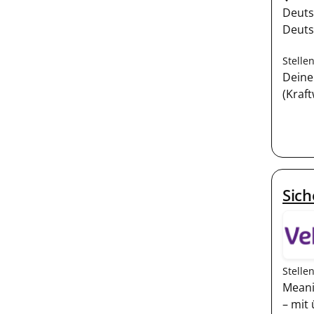
Deuts
Deut
Stelle
Deine
(Kraf
Sich
Stelle
Meani
– mit