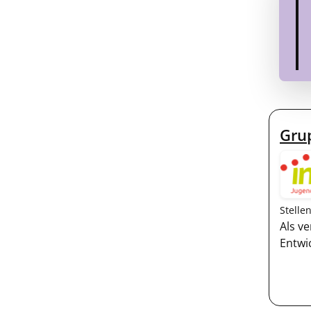
Gru
Stelle
Als v
Entwi