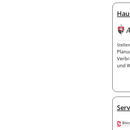
Haus
Stelle
Planu
Verbr
und 
Serv