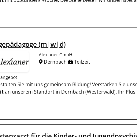
it
mit 30Stunden/ Woche. Die Stelle bieten wir unbefristet
egepädagoge (m|w|d)
Alexianer GmbH
Dernbach
Teilzeit
nangebot
Gestalten Sie mit uns gemeinsam Bildung! Verstärken Sie uns
it
an unserem Standort in Dernbach (Westerwald). Ihr Plus b
stenzarzt für die Kinder- und Jugendpsychi