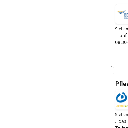
Stelle
... au
08:30
Pfle
Stelle
...da