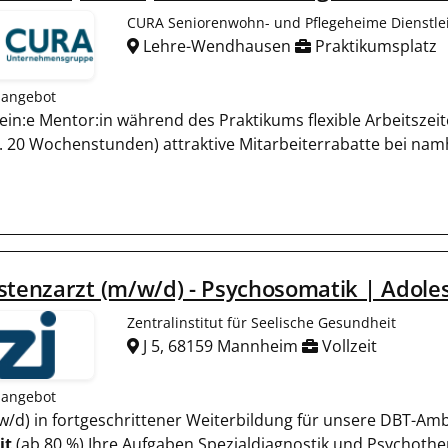
CURA Seniorenwohn- und Pflegeheime Dienstl
Lehre-Wendhausen
Praktikumsplatz
nangebot
n ein:e Mentor:in während des Praktikums flexible Arbeitszei
. 20 Wochenstunden) attraktive Mitarbeiterrabatte bei na
stenzarzt (m/w/d) - Psychosomatik | Adol
Zentralinstitut für Seelische Gesundheit
J 5, 68159 Mannheim
Vollzeit
nangebot
m/w/d) in fortgeschrittener Weiterbildung für unsere DBT-Am
it
(ab 80 %) Ihre Aufgaben Spezialdiagnostik und Psychothe