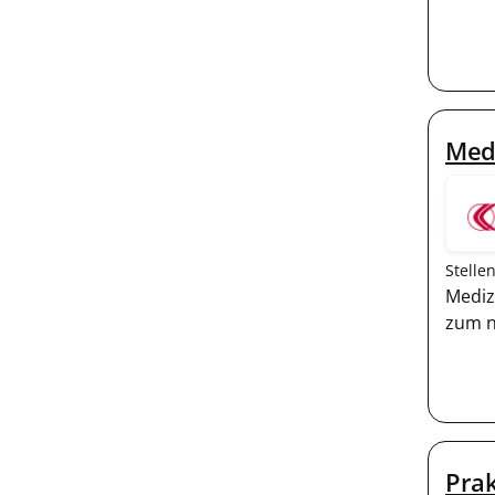
Medi
Stelle
Mediz
zum n
Prak