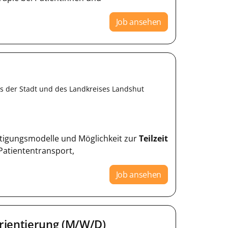
Job ansehen
hts der Stadt und des Landkreises Landshut
häftigungsmodelle und Möglichkeit zur
Teilzeit
Patiententransport,
Job ansehen
rientierung (M/W/D)