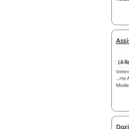
Assi
Stelle
...rt
Moder
Dozi