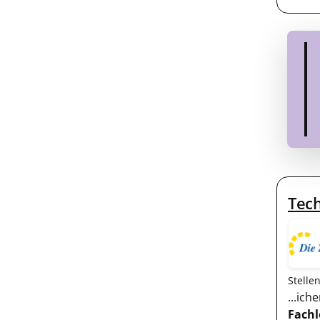
Tech
Stelle
...ic
Fachl