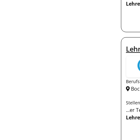
Lehre
Lehr
Berufs
Bo
Stelle
...er
Lehre