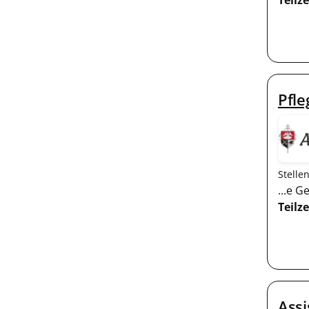
Teilze
Pfl
Stelle
...e 
Teilze
Assi