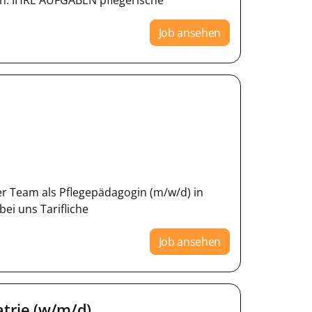
 an. IHRE AUFGABEN pflegerische
Job ansehen
er Team als Pflegepädagogin (m/w/d) in
ei uns Tarifliche
Job ansehen
atrie (w/m/d)