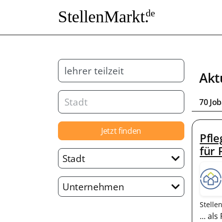
StellenMarkt.
de
Akt
70 Job
Jetzt finden
Pfl
für 
Stadt
Unternehmen
Stelle
... a