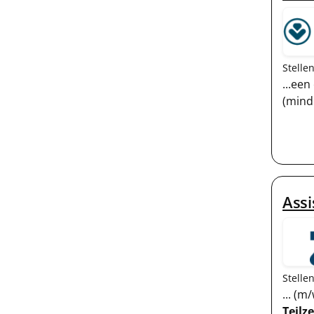
Stelle
...ee
(mind
Assi
Stelle
... (
Teilze