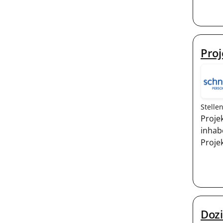
Proj
Stelle
Proje
inhab
Proje
Dozi