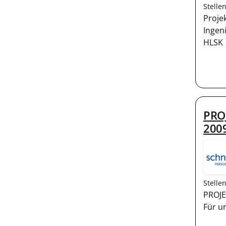
Stelle
Proje
Ingen
HLSK
PRO
200
Stelle
PROJE
Für u