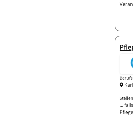
Veran
Pfl
Berufs
Kar
Stelle
... fa
Pfleg