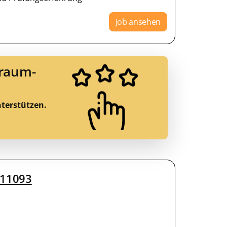
Job ansehen
Traum-
nterstützen.
211093