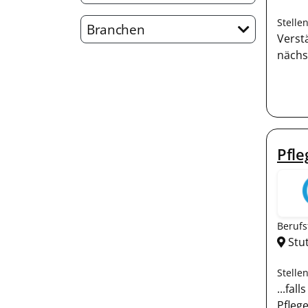
Stelle
Branchen
Verst
nächs
Pfl
Berufs
Stu
Stelle
...fal
Pfleg