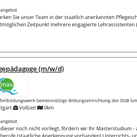
nangebot
ärken Sie unser Team in der staatlich anerkannten Pflegesc
tmöglichen Zeitpunkt mehrere engagierte Lehrassistenten (m
egepädagoge (m/w/d)
fortbildungswerk Gemeinnützige Bildungseinrichtung des DGB Gm
ttgart
Vollzeit
0km
nangebot
ls dieser noch nicht vorliegt, fördern wir Ihr Masterstudium 
eberufe (staatliche Anerkennung vorhanden) Unterrichts- 