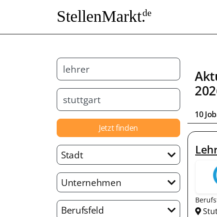
StellenMarkt.
de
Akt
202
10 Jo
Jetzt finden
Lehr
Stadt
Unternehmen
Berufs
Berufsfeld
Stu