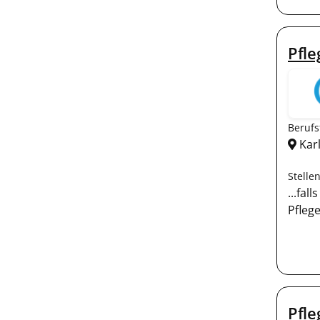
Pfle
Berufs
Kar
Stelle
...fal
Pfleg
Pfle