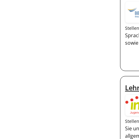
Stelle
Sprac
sowie
Lehr
Stelle
Sie u
allge