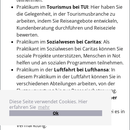
Praktikum im
Tourismus bei TUI
: Hier haben Sie
die Gelegenheit, in der Tourismusbranche zu
arbeiten, indem Sie Reiseangebote entwickeln,
Kundenberatung durchführen und Reiseziele
bewerten.
Praktikum im
Sozialwesen bei Caritas
: Als
Praktikant im Sozialwesen bei Caritas können Sie
soziale Projekte unterstützen, Menschen in Not
helfen und an sozialen Programmen teilnehmen.
Praktikum in der
Luftfahrt bei Lufthansa
: In
diesem Praktikum in der Luftfahrt können Sie in
verschiedenen Abteilungen arbeiten, von der
Flugzeugwartung bis zur Passagierbetreuung.
Praktikum in der
Filmproduktion bei Warner
Diese Seite verwendet Cookies. Hier
Bros
.: Hier haben Sie die Chance, an
erfahren Sie
mehr
Filmproduktionsprojekten teilzunehmen, sei es in
Ok
der Produktion, Postproduktion oder
Vermarktung.