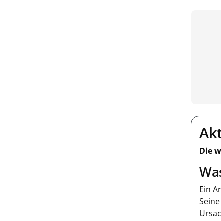
Akt
Die w
Was
Ein A
Seine
Ursac