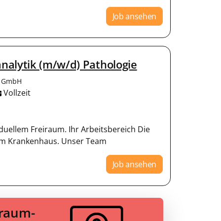
Job ansehen
nalytik (m/w/d) Pathologie
t GmbH
Vollzeit
uellem Freiraum. Ihr Arbeitsbereich Die
erem Krankenhaus. Unser Team
Job ansehen
Traum-