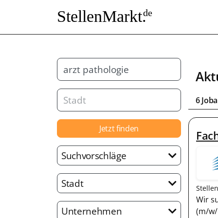
StellenMarkt.
de
Akt
6 Job
Jetzt finden
Fach
Suchvorschläge
Stadt
Stelle
Wir s
Unternehmen
(m/w/