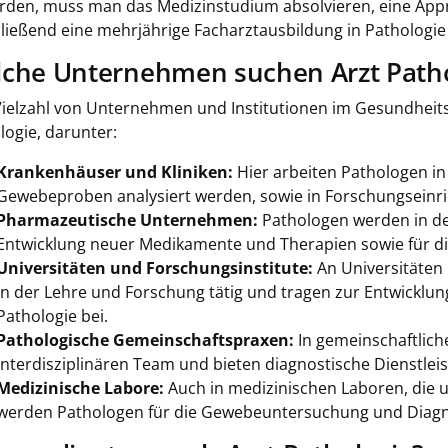
rden, muss man das Medizinstudium absolvieren, eine Appr
ließend eine mehrjährige Facharztausbildung in Pathologie
che Unternehmen suchen Arzt Patho
Vielzahl von Unternehmen und Institutionen im Gesundheits
logie, darunter:
Krankenhäuser und Kliniken:
Hier arbeiten Pathologen in
Gewebeproben analysiert werden, sowie in Forschungseinr
Pharmazeutische Unternehmen:
Pathologen werden in de
Entwicklung neuer Medikamente und Therapien sowie für di
Universitäten und Forschungsinstitute:
An Universitäten
in der Lehre und Forschung tätig und tragen zur Entwicklun
Pathologie bei.
Pathologische Gemeinschaftspraxen:
In gemeinschaftlich
interdisziplinären Team und bieten diagnostische Dienstlei
Medizinische Labore:
Auch in medizinischen Laboren, die 
werden Pathologen für die Gewebeuntersuchung und Diagno