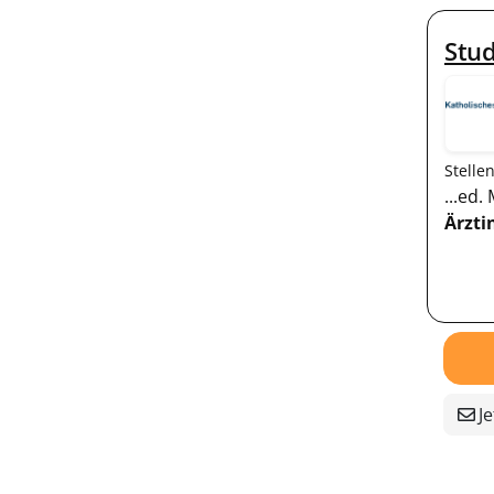
Stud
Stelle
...ed
Ärzti
Je