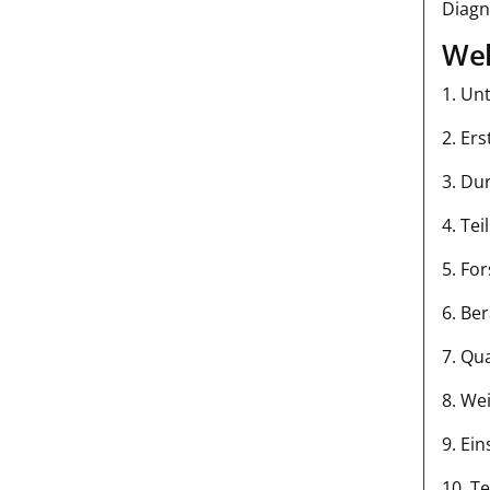
Diagn
Wel
1. Un
2. Er
3. Du
4. Te
5. Fo
6. Be
7. Qu
8. We
9. Ei
10. T