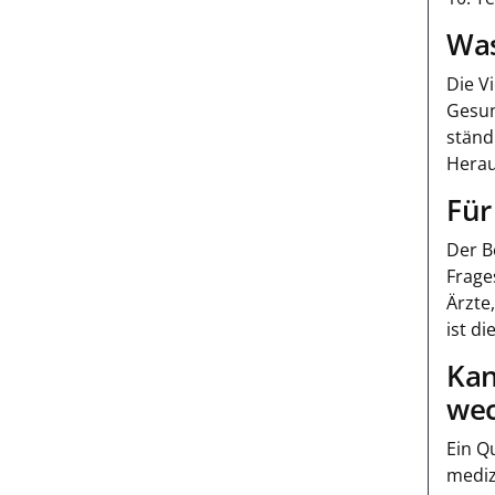
Was
Die V
Gesun
ständ
Herau
Für
Der B
Frage
Ärzte
ist d
Kan
wec
Ein Q
mediz