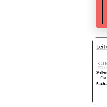
Leit
Stelle
...-C
Fach