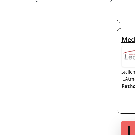
Medi
Stelle
...At
Patho