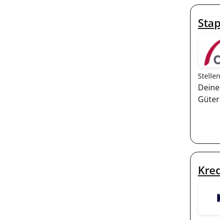
Stap
Stelle
Deine
Güter
Kre