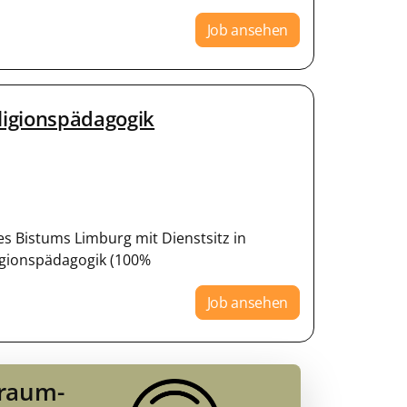
Job ansehen
ligionspädagogik
des Bistums Limburg mit Dienstsitz in
ligionspädagogik (100%
Job ansehen
Traum-