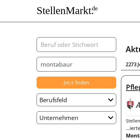
StellenMarkt.
de
Akt
2273 
Jetzt finden
Pfle
Berufsfeld
Unternehmen
Stelle
...ier
Mont