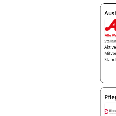
Aush
Stelle
Aktiv
Mitve
Stand
Pfle