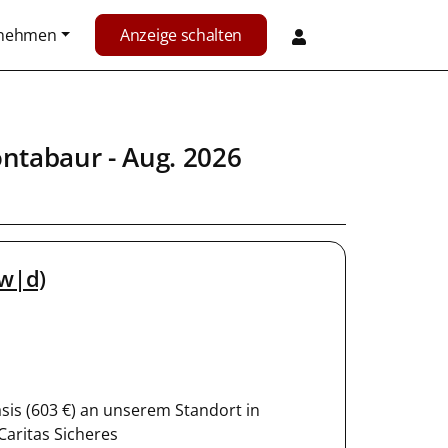
rnehmen
Anzeige schalten
ntabaur
- Aug. 2026
|w|d)
Basis (603 €) an unserem Standort in
Caritas Sicheres