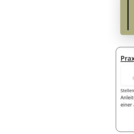
Prax
Stelle
Anlei
einer