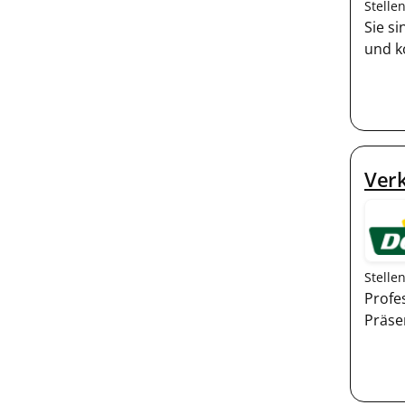
Stelle
Sie s
und k
Ver
Stelle
Profe
Präse