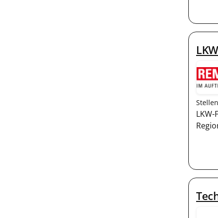
LKW
Stelle
LKW-F
Region
Tech