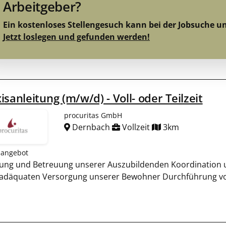
Arbeitgeber?
Ein kostenloses Stellengesuch kann bei der Jobsuche u
Jetzt loslegen und gefunden werden!
isanleitung (m/w/d) - Voll- oder Teilzeit
procuritas GmbH
Dernbach
Vollzeit
3km
nangebot
tung und Betreuung unserer Auszubildenden Koordination u
 adäquaten Versorgung unserer Bewohner Durchführung v