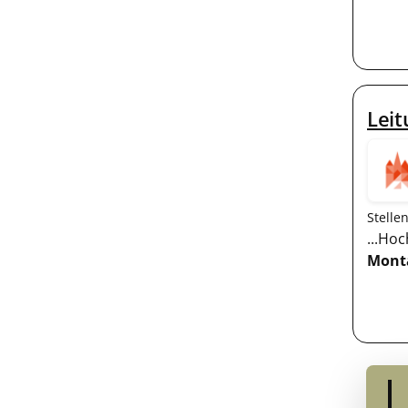
Leit
Stelle
...Hoc
Mont