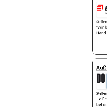
Stelle
"Wir 
Hand 
Auß
Stelle
...e 
bei
de