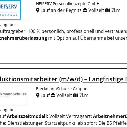
HEISERV Personalkonzepte GmbH
Lauf an der Pegnitz
Vollzeit
7km
nangebot
 Auftraggeber: 100 % persönlich, professionell und vertrauen
itnehmerüberlassung
mit Option auf Übernahme
bei
unser
uktionsmitarbeiter (m/w/d) – Langfristige
BleckmannSchulze Gruppe
Lauf
Vollzeit
7km
nangebot
Lauf
Arbeitszeitmodell:
Vollzeit Vertragsart:
Arbeitnehmerü
e: Dienstleistungen Startzeitpunkt: ab sofort Die BS Pfeiffe