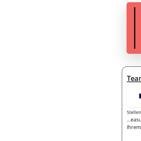
Tea
Stelle
...ea
Ihrem