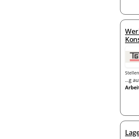
Werk
Kon
Stelle
...g 
Arbei
Lage