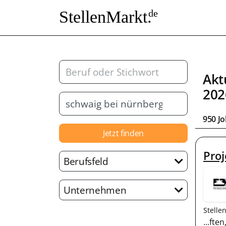
StellenMarkt.
de
Akt
202
950 J
Jetzt finden
Pro
Berufsfeld
Unternehmen
Stelle
...ft