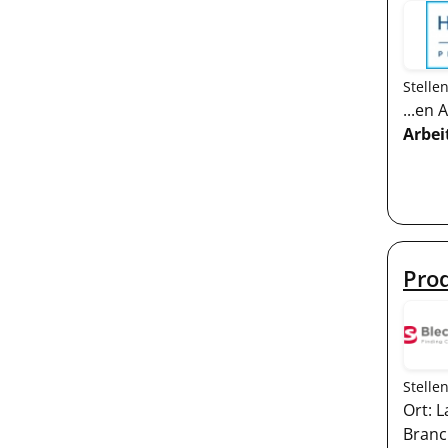
Stelle
...en
Arbe
Prod
Stelle
Ort: 
Branch