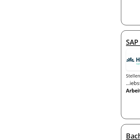
SAP
Stelle
...ie
Arbei
Bach