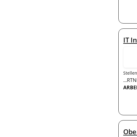
IT I
Stelle
...RT
ARBEI
Ober