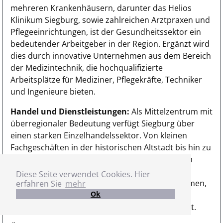
mehreren Krankenhäusern, darunter das Helios
Klinikum Siegburg, sowie zahlreichen Arztpraxen und
Pflegeeinrichtungen, ist der Gesundheitssektor ein
bedeutender Arbeitgeber in der Region. Ergänzt wird
dies durch innovative Unternehmen aus dem Bereich
der Medizintechnik, die hochqualifizierte
Arbeitsplätze für Mediziner, Pflegekräfte, Techniker
und Ingenieure bieten.
Handel und Dienstleistungen:
Als Mittelzentrum mit
überregionaler Bedeutung verfügt Siegburg über
einen starken Einzelhandelssektor. Von kleinen
Fachgeschäften in der historischen Altstadt bis hin zu
modernen Einkaufszentren bietet dieser Bereich
vielfältige Beschäftigungsmöglichkeiten. Zudem
Diese Seite verwendet Cookies. Hier
haben sich zahlreiche Dienstleistungsunternehmen,
erfahren Sie
mehr
Ok
insbesondere aus den Bereichen IT und
Unternehmensberatung, in Siegburg angesiedelt.