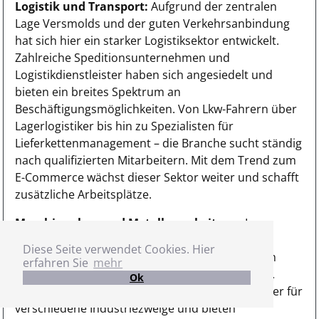
Logistik und Transport:
Aufgrund der zentralen
Lage Versmolds und der guten Verkehrsanbindung
hat sich hier ein starker Logistiksektor entwickelt.
Zahlreiche Speditionsunternehmen und
Logistikdienstleister haben sich angesiedelt und
bieten ein breites Spektrum an
Beschäftigungsmöglichkeiten. Von Lkw-Fahrern über
Lagerlogistiker bis hin zu Spezialisten für
Lieferkettenmanagement – die Branche sucht ständig
nach qualifizierten Mitarbeitern. Mit dem Trend zum
E-Commerce wächst dieser Sektor weiter und schafft
zusätzliche Arbeitsplätze.
Maschinenbau und Metallverarbeitung:
In
Versmold und Umgebung haben sich zahlreiche
Diese Seite verwendet Cookies. Hier
mittelständische Unternehmen aus dem Bereich
erfahren Sie
mehr
Maschinenbau und Metallverarbeitung etabliert.
Ok
Diese Firmen sind oft hochspezialisierte Zulieferer für
verschiedene Industriezweige und bieten