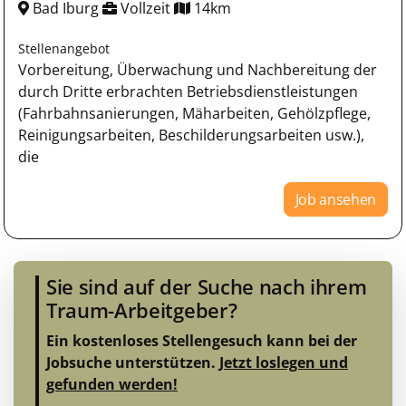
Bad Iburg
Vollzeit
14km
Stellenangebot
Vorbereitung, Überwachung und Nachbereitung der
durch Dritte erbrachten Betriebsdienstleistungen
(Fahrbahnsanierungen, Mäharbeiten, Gehölzpflege,
Reinigungsarbeiten, Beschilderungsarbeiten usw.),
die
Job ansehen
Sie sind auf der Suche nach ihrem
Traum-Arbeitgeber?
Ein kostenloses Stellengesuch kann bei der
Jobsuche unterstützen.
Jetzt loslegen und
gefunden werden!