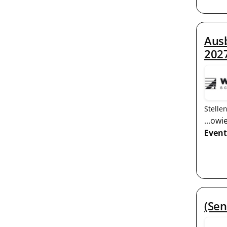
Aus
202
Stelle
...ow
Event
(Sen