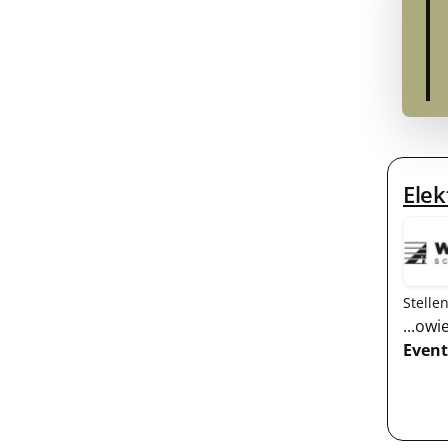
Elek
Stelle
...ow
Event