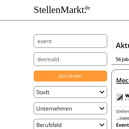
StellenMarkt.
de
Akt
56 Jo
Jetzt finden
Mech
Stadt
Unternehmen
Stelle
...ow
Berufsfeld
Event