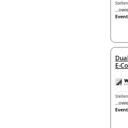
Stelle
...ow
Event
Dual
E-Co
Stelle
...ow
Event