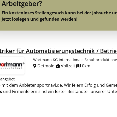
Arbeitgeber?
Ein kostenloses Stellengesuch kann bei der Jobsuche u
Jetzt loslegen und gefunden werden!
triker für Automatisierungstechnik / Betri
Wortmann KG Internationale Schuhproduktion
Detmold
Vollzeit
0km
nangebot
ie mit dem Anbieter sportnavi.de. Wir feiern Erfolg und Gem
s
und Firmenfeiern sind ein fester Bestandteil unserer Un