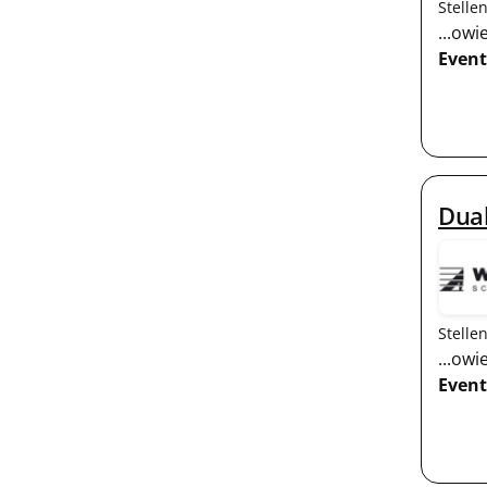
Stelle
...ow
Event
Dual
Stelle
...ow
Event