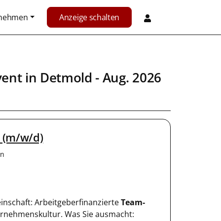
rnehmen
Anzeige schalten
vent
in
Detmold
- Aug. 2026
r (m/w/d)
en
einschaft: Arbeitgeberfinanzierte
Team-
ternehmenskultur. Was Sie ausmacht: