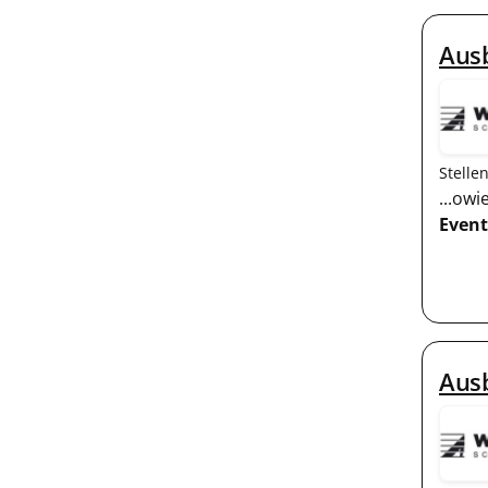
Ausb
Stelle
...ow
Event
Aus