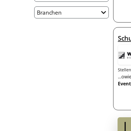
Branchen
Sch
Stelle
...ow
Event