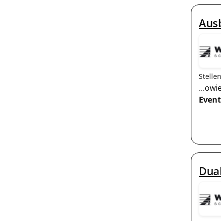
Ausb
Stelle
...ow
Event
Dual