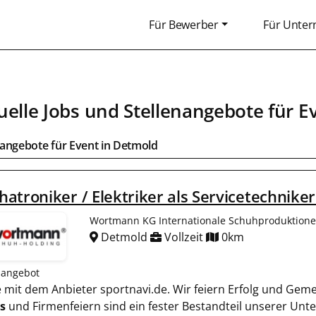
Für Bewerber
Für Unte
uelle Jobs und Stellenangebote für
E
bangebote für
Event
in
Detmold
atroniker / Elektriker als Servicetechnike
Wortmann KG Internationale Schuhproduktion
Detmold
Vollzeit
0km
nangebot
ie mit dem Anbieter sportnavi.de. Wir feiern Erfolg und Gem
s
und Firmenfeiern sind ein fester Bestandteil unserer Un