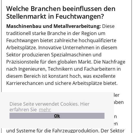
Welche Branchen beeinflussen den
Stellenmarkt in Feuchtwangen?
Maschinenbau und Metallverarbeitung:
Diese
traditionell starke Branche in der Region um
Feuchtwangen bietet zahlreiche hochqualifizierte
Arbeitsplätze. Innovative Unternehmen in diesem
Sektor produzieren Spezialmaschinen und
Präzisionsteile für den globalen Markt. Die Nachfrage
nach Ingenieuren, Technikern und Facharbeitern in
diesem Bereich ist konstant hoch, was exzellente
Karrierechancen und sichere Arbeitsplätze bietet.
Automobilzulieferindustrie:
Als wichtiger Teil der
Wertschöpfungskette der Automobilindustrie haben
Diese Seite verwendet Cookies. Hier
sich in und um Feuchtwangen zahlreiche
erfahren Sie
mehr
Ok
Zulieferbetriebe angesiedelt. Diese Unternehmen
spezialisieren sich auf hochwertige Komponenten
und Systeme für die Fahrzeugproduktion. Der Sektor