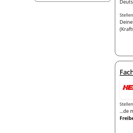
Deut
Stelle
Deine
(Kraf
Fac
Stelle
...de
Freib