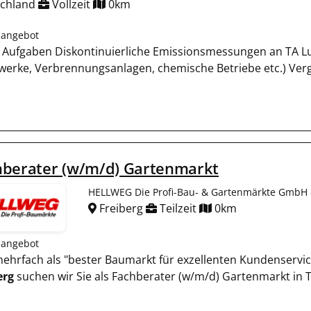
schland
Vollzeit
0km
nangebot
 Aufgaben Diskontinuierliche Emissionsmessungen an TA Lu
twerke, Verbrennungsanlagen, chemische Betriebe etc.) Ve
hberater (w/m/d) Gartenmarkt
HELLWEG Die Profi-Bau- & Gartenmärkte GmbH 
Freiberg
Teilzeit
0km
nangebot
 mehrfach als "bester Baumarkt für exzellenten Kundenservi
erg
suchen wir Sie als Fachberater (w/m/d) Gartenmarkt in 