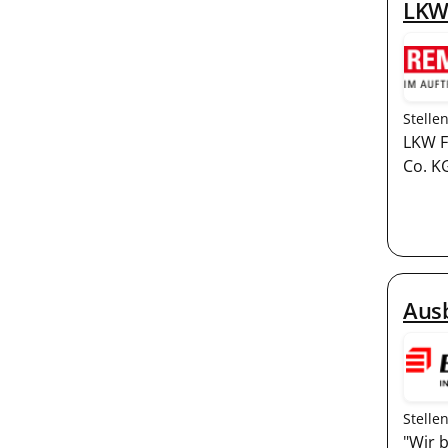
LKW
Stelle
LKW F
Co. KG
Aus
Stelle
"Wir 