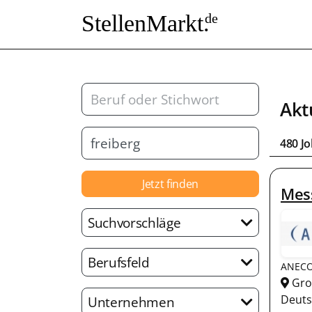
StellenMarkt.
de
Akt
480 J
Jetzt finden
Mess
Suchvorschläge
Berufsfeld
ANECO 
Gro
Deuts
Unternehmen