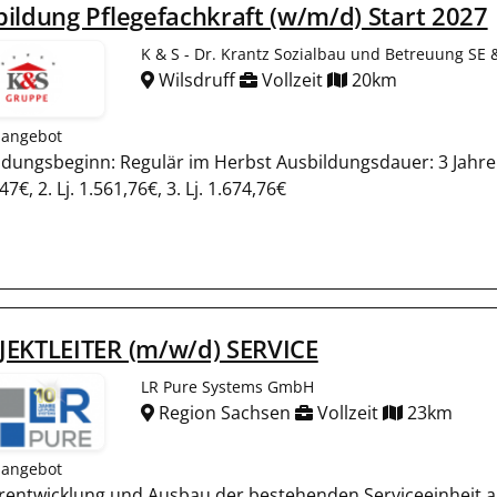
ildung Pflegefachkraft (w/m/d) Start 2027
K & S - Dr. Krantz Sozialbau und Betreuung SE 
Wilsdruff
Vollzeit
20km
nangebot
ldungsbeginn: Regulär im Herbst Ausbildungsdauer: 3 Jahre A
47€, 2. Lj. 1.561,76€, 3. Lj. 1.674,76€
JEKTLEITER (m/w/d) SERVICE
LR Pure Systems GmbH
Region Sachsen
Vollzeit
23km
nangebot
rentwicklung und Ausbau der bestehenden Serviceeinheit 