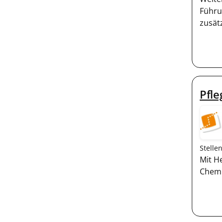
Führu
zusät
Pfle
Stelle
Mit H
Chemn