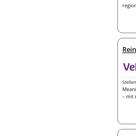
region
Rein
Stelle
Meani
– mit