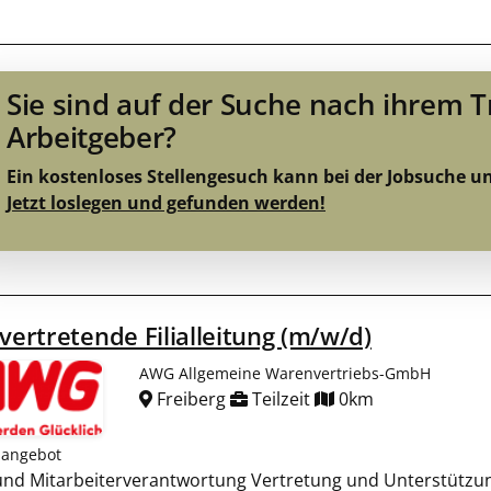
Sie sind auf der Suche nach ihrem 
Arbeitgeber?
Ein kostenloses Stellengesuch kann bei der Jobsuche u
Jetzt loslegen und gefunden werden!
lvertretende Filialleitung (m/w/d)
AWG Allgemeine Warenvertriebs-GmbH
Freiberg
Teilzeit
0km
nangebot
l-und Mitarbeiterverantwortung Vertretung und Unterstützung 