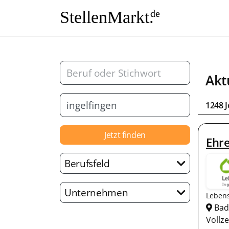
StellenMarkt.
de
Akt
1248 
Jetzt finden
Ehr
Berufsfeld
Unternehmen
Lebens
Bad 
Vollze