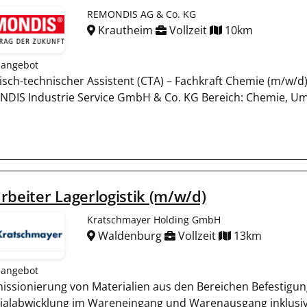
REMONDIS AG & Co. KG
Krautheim
Vollzeit
10km
nangebot
sch-technischer Assistent (CTA) – Fachkraft Chemie (m/w/d
DIS Industrie Service GmbH & Co. KG Bereich: Chemie, Umwe
rbeiter Lagerlogistik (m/w/d)
Kratschmayer Holding GmbH
Waldenburg
Vollzeit
13km
nangebot
ssionierung von Materialien aus den Bereichen Befestigung
ialabwicklung im Wareneingang und Warenausgang inklusiv