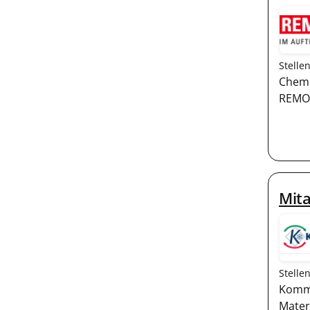
Stelle
Chemi
REMON
Mita
Stelle
Kommi
Mater