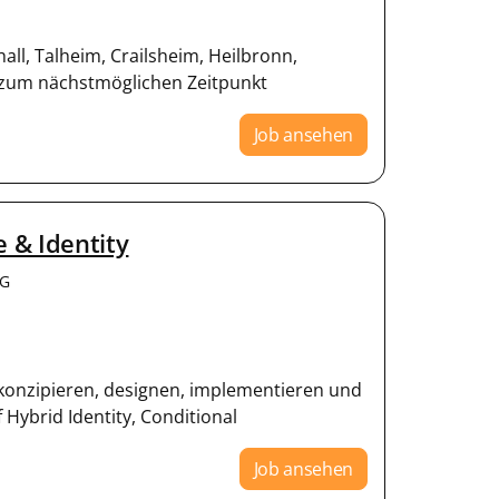
all, Talheim, Crailsheim, Heilbronn,
 zum nächstmöglichen Zeitpunkt
Job ansehen
e & Identity
KG
 konzipieren, designen, implementieren und
ybrid Identity, Conditional
Job ansehen