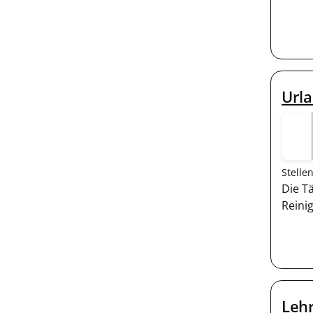
Urla
Stelle
Die T
Reini
Lehr