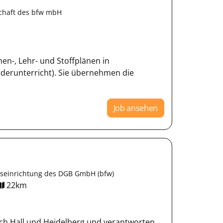
schaft des bfw mbH
n-, Lehr- und Stoffplänen in
rderunterricht). Sie übernehmen die
Job ansehen
gseinrichtung des DGB GmbH (bfw)
22km
sch Hall und Heidelberg und verantworten