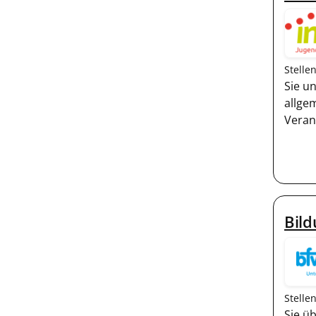
Stelle
Sie u
allge
Veran
Bild
Stelle
Sie ü