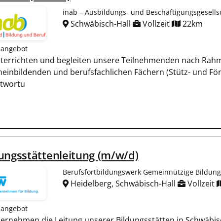
inab – Ausbildungs- und Beschäftigungsgesell
Schwäbisch-Hall
Vollzeit
22km
nangebot
nterrichten und begleiten unsere Teilnehmenden nach Rahme
meinbildenden und berufsfachlichen Fächern (Stütz- und Fö
twortu
ungsstättenleitung (m/w/d)
Berufsfortbildungswerk Gemeinnützige Bildun
Heidelberg, Schwäbisch-Hall
Vollzeit
nangebot
bernehmen die Leitung unserer Bildungsstätten in Schwäbi