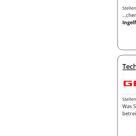
Stelle
...che
Ingel
Tech
Stelle
Was S
betre