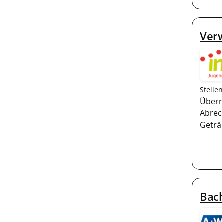
Ver
Stelle
Übern
Abrec
Geträ
Bac