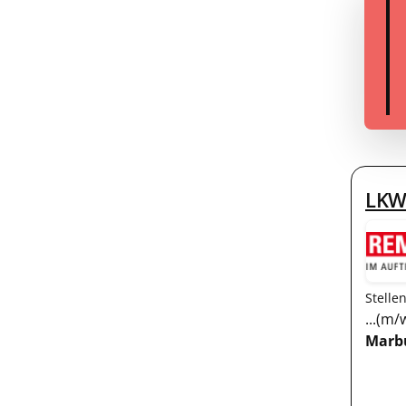
LKW
Stelle
...(m
Marb