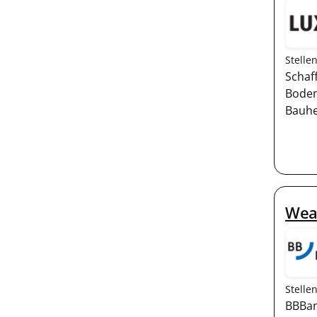
Stelle
Schaf
Boden
Bauhe
Wea
Stelle
BBBan