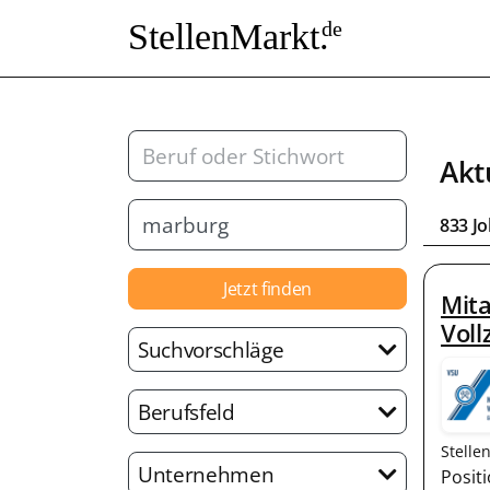
StellenMarkt.
de
Akt
833 J
Jetzt finden
Mita
Voll
Suchvorschläge
Berufsfeld
Stelle
Unternehmen
Posit