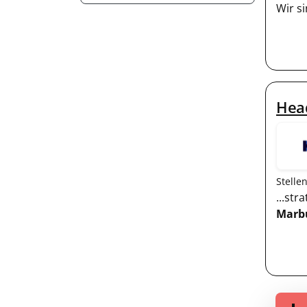
Wir s
Head
Stelle
...st
Marb