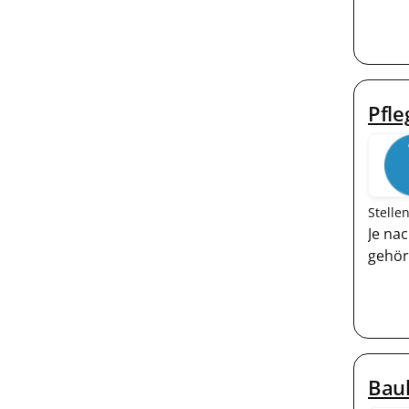
Pfle
Stelle
Je na
gehör
Baul