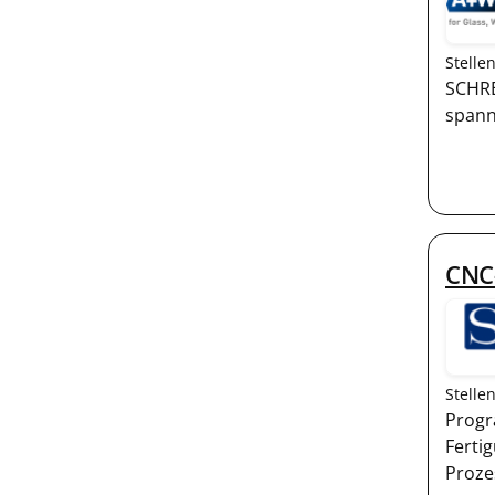
Stelle
SCHRE
spann
CNC
Stelle
Progr
Ferti
Proze