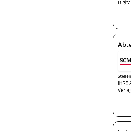
Digit
Abte
Stelle
IHRE 
Verla