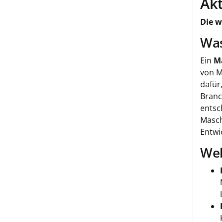
Akt
Die w
Was
Ein
M
von M
dafür
Branc
entsc
Masch
Entwi
Wel