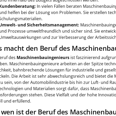
und innerhalb des Budgets abgeschlossen werden.
Kundenberatung:
In vielen Fällen beraten Maschinenbaui
und helfen bei der Lösung von Problemen. Sie erstellen t
Schulungsmaterialien.
Umwelt- und Sicherheitsmanagement:
Maschinenbauingen
und Prozesse umweltfreundlich und sicher sind. Sie entwic
Umweltauswirkungen und zur Verbesserung der Arbeitssich
 macht den Beruf des Maschinenba
eruf des
Maschinenbauingenieurs
ist faszinierend aufgru
ben. Maschinenbauingenieure arbeiten an der Spitze techn
chkeit, bahnbrechende Lösungen für industrielle und gesel
ckeln. Die Arbeit ist sehr abwechslungsreich und bietet die
 zu sein, von der Automobilindustrie bis hin zur Luft- und R
echnologien und Materialien sorgt dafür, dass Maschinenb
sforderungen stehen. Diese Vielfalt und der hohe Innova
ll und erfüllend.
 wen ist der Beruf des Maschinenbau