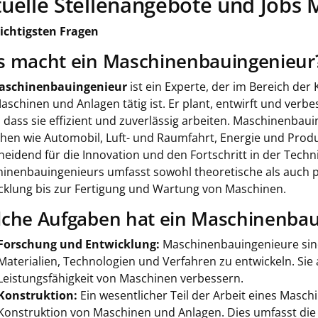
uelle Stellenangebote und Jobs
ichtigsten Fragen
 macht ein Maschinenbauingenieur
aschinenbauingenieur
ist ein Experte, der im Bereich de
aschinen und Anlagen tätig ist. Er plant, entwirft und ver
, dass sie effizient und zuverlässig arbeiten. Maschinenbau
hen wie Automobil, Luft- und Raumfahrt, Energie und Produk
heidend für die Innovation und den Fortschritt in der Techni
inenbauingenieurs umfasst sowohl theoretische als auch p
cklung bis zur Fertigung und Wartung von Maschinen.
che Aufgaben hat ein Maschinenbaui
Forschung und Entwicklung:
Maschinenbauingenieure sind
Materialien, Technologien und Verfahren zu entwickeln. Sie a
Leistungsfähigkeit von Maschinen verbessern.
Konstruktion:
Ein wesentlicher Teil der Arbeit eines Masc
Konstruktion von Maschinen und Anlagen. Dies umfasst die