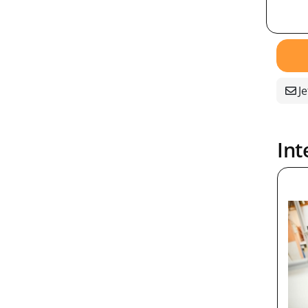
Je
Int