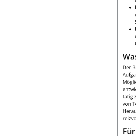
Was
Der B
Aufga
Mögli
entwi
tätig
von T
Herau
reizvo
Für