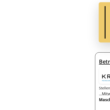
Betr
Stelle
...Mi
Masc