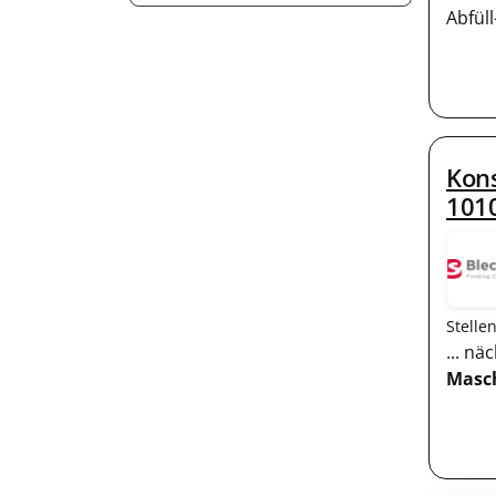
Abfül
Kon
101
Stelle
... n
Masc