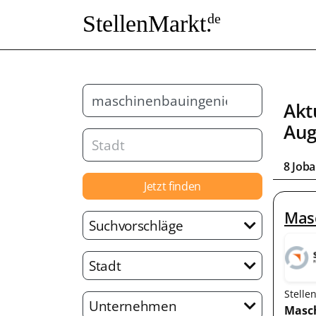
StellenMarkt.
de
Akt
Aug
8 Job
Jetzt finden
Masc
Suchvorschläge
Stadt
Stelle
Unternehmen
Masc