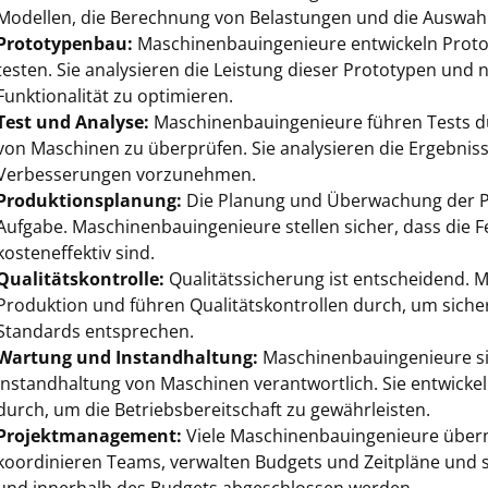
Modellen, die Berechnung von Belastungen und die Auswahl 
Prototypenbau:
Maschinenbauingenieure entwickeln Proto
testen. Sie analysieren die Leistung dieser Prototypen un
Funktionalität zu optimieren.
Test und Analyse:
Maschinenbauingenieure führen Tests dur
von Maschinen zu überprüfen. Sie analysieren die Ergebni
Verbesserungen vorzunehmen.
Produktionsplanung:
Die Planung und Überwachung der Pro
Aufgabe. Maschinenbauingenieure stellen sicher, dass die F
kosteneffektiv sind.
Qualitätskontrolle:
Qualitätssicherung ist entscheidend.
Produktion und führen Qualitätskontrollen durch, um siche
Standards entsprechen.
Wartung und Instandhaltung:
Maschinenbauingenieure si
Instandhaltung von Maschinen verantwortlich. Sie entwick
durch, um die Betriebsbereitschaft zu gewährleisten.
Projektmanagement:
Viele Maschinenbauingenieure übe
koordinieren Teams, verwalten Budgets und Zeitpläne und st