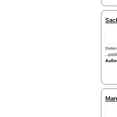
Sac
Stelle
...ped
Auße
Man