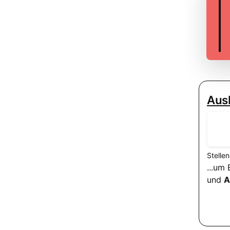
Aus
Stelle
...um
und
A