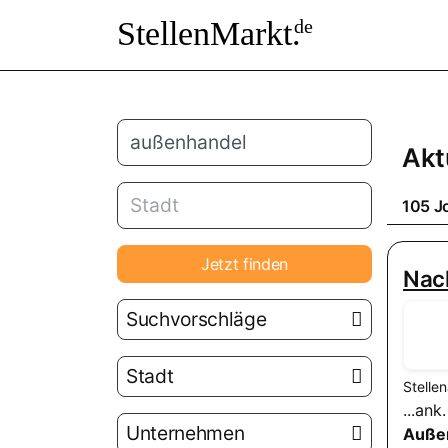
StellenMarkt.
de
Akt
105 J
Jetzt finden
Nac
Suchvorschläge
Stadt
Stelle
...an
Unternehmen
Auße