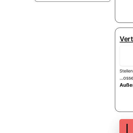
Vert
Stelle
...os
Auße