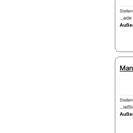
Stelle
...ad
Auße
Mana
Stelle
...ie
Auße