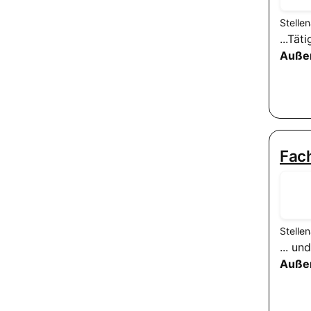
Stelle
...Tä
Auße
Fach
Stelle
... u
Auße