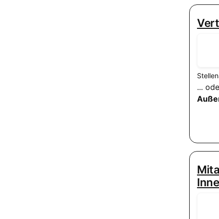
Vert
Stelle
... o
Auße
Mita
Inn