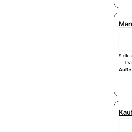
Mana
Stelle
... T
Auße
Kau