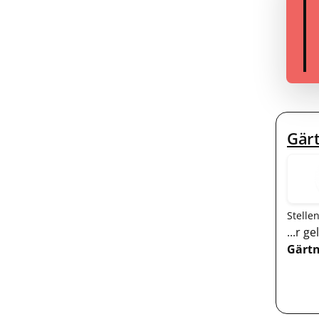
Gärt
Stelle
...r 
Gärtn