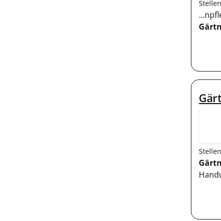
Stelle
...np
Gärtn
Gär
Stelle
Gärtn
Handw