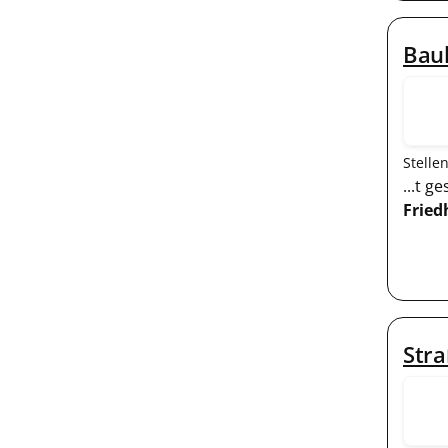
Bauh
Stelle
...t 
Fried
Str