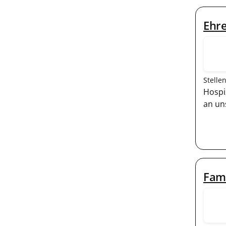
Ehre
Stelle
Hospi
an un
Fam