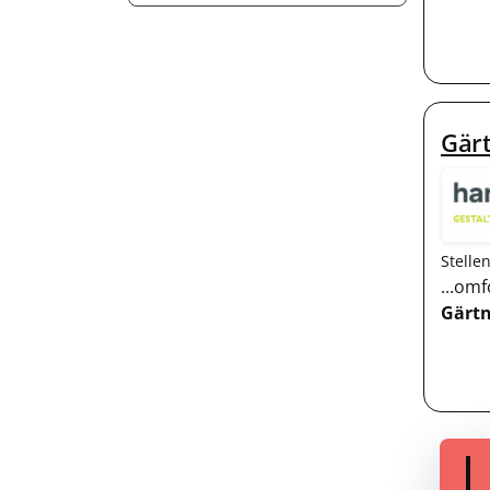
Gär
Stelle
...omf
Gärtn