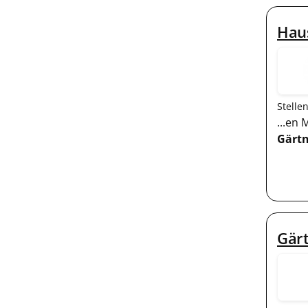
Haus
Stelle
...en
Gärtn
Gär