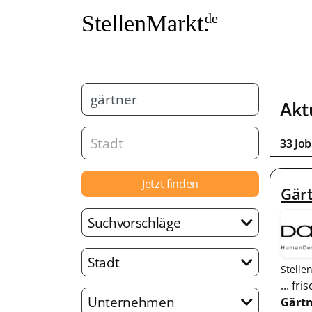
StellenMarkt.
de
Akt
33 Jo
Jetzt finden
Gär
Suchvorschläge
Stadt
Stelle
... f
Unternehmen
Gärtn