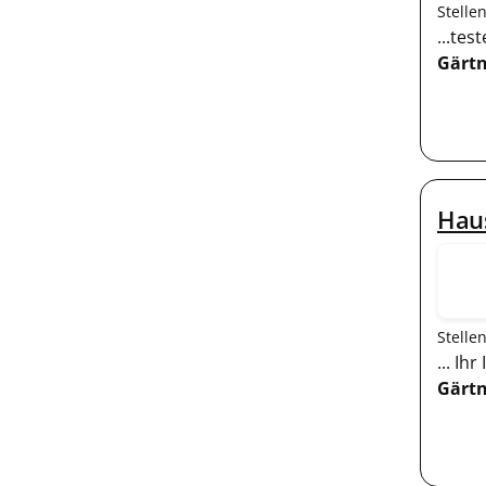
Stelle
...te
Gärtn
Haus
Stelle
... I
Gärtn