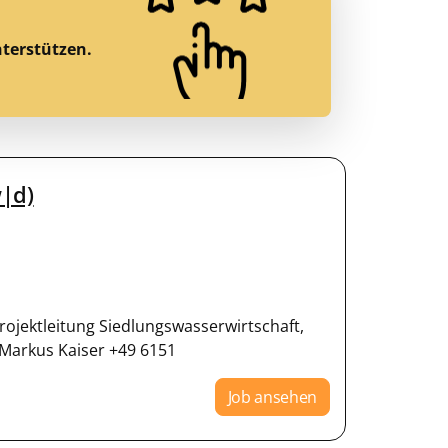
nterstützen.
w|d)
ojektleitung Siedlungswasserwirtschaft,
 Markus Kaiser +49 6151
Job ansehen