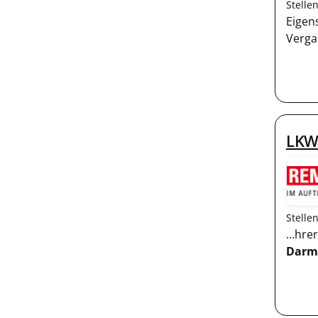
Stelle
Eigen
Verga
LKW
Stelle
...hr
Darm