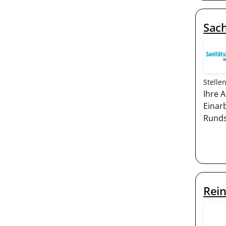
Sach
Stelle
Ihre 
Einar
Runds
Rein