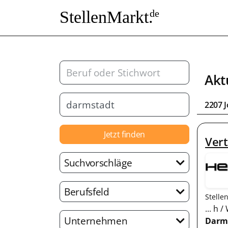
StellenMarkt.
de
Akt
2207 
Jetzt finden
Vert
Suchvorschläge
Berufsfeld
Stelle
... h
Unternehmen
Darm