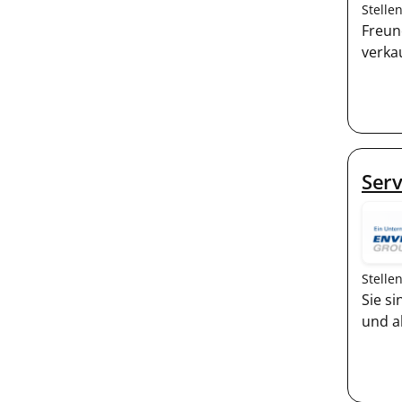
Stelle
Freun
verka
Serv
Stelle
Sie s
und a