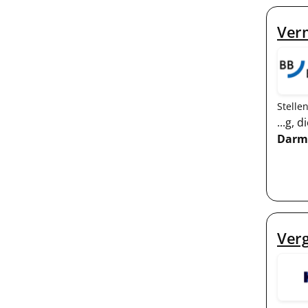
Ver
Stelle
...g,
Darm
Ver