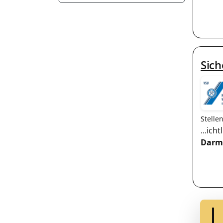
Sich
Stelle
...ic
Darm