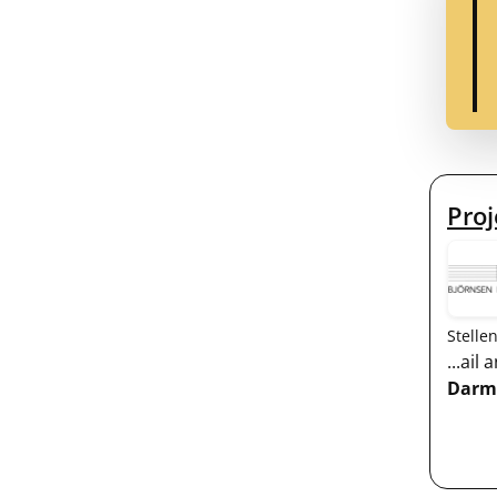
Proj
Stelle
...ai
Darms