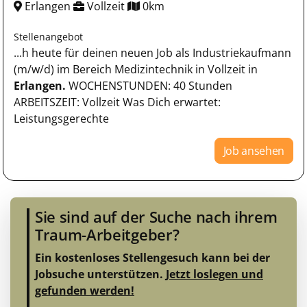
Erlangen
Vollzeit
0km
Stellenangebot
...h heute für deinen neuen Job als Industriekaufmann
(m/w/d) im Bereich Medizintechnik in Vollzeit in
Erlangen.
WOCHENSTUNDEN: 40 Stunden
ARBEITSZEIT: Vollzeit Was Dich erwartet:
Leistungsgerechte
Job ansehen
Sie sind auf der Suche nach ihrem
Traum-Arbeitgeber?
Ein kostenloses Stellengesuch kann bei der
Jobsuche unterstützen.
Jetzt loslegen und
gefunden werden!