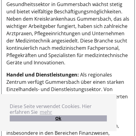
Gesundheitssektor in Gummersbach wächst stetig
und bietet vielfältige Beschäftigungsmöglichkeiten.
Neben dem Kreiskrankenhaus Gummersbach, das als
wichtiger Arbeitgeber fungiert, haben sich zahlreiche
Arztpraxen, Pflegeeinrichtungen und Unternehmen
der Medizintechnik angesiedelt. Diese Branche sucht
kontinuierlich nach medizinischem Fachpersonal,
Pflegekräften und Spezialisten für medizintechnische
Geräte und Innovationen.
Handel und Dienstleistungen:
Als regionales
Zentrum verfügt Gummersbach über einen starken
Einzelhandels- und Dienstleistungssektor. Von
großen Einzelhandelsketten bis hin zu spezialisierten
Fachgeschäften bietet dieser Bereich vielfältige
Diese Seite verwendet Cookies. Hier
Jobmöglichkeiten im Verkauf, in der
erfahren Sie
mehr
Kundenbetreuung und im Management. Zudem
Ok
haben sich diverse Dienstleistungsunternehmen,
insbesondere in den Bereichen Finanzwesen,