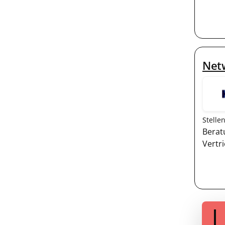
Netw
Stelle
Berat
Vertr