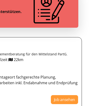
nterstützen.
mentberatung für den Mittelstand PartG.
lzeit
22km
tageort fachgerechte Planung,
arbeiten inkl. Endabnahme und Endprüfung
Job ansehen