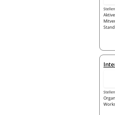
Stelle
Aktiv
Mitve
Stand
Inte
Stelle
Organ
Works