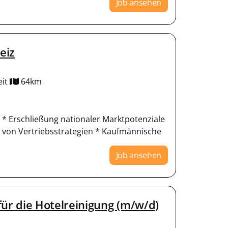
Job ansehen
eiz
eit
64km
* Erschließung nationaler Marktpotenziale
von Vertriebsstrategien * Kaufmännische
Job ansehen
r die Hotelreinigung (m/w/d)