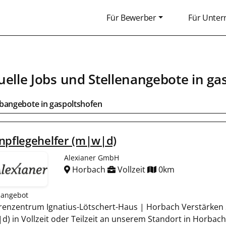
Für Bewerber
Für Unte
uelle Jobs und Stellenangebote in
ga
obangebote in
gaspoltshofen
npflegehelfer (m|w|d)
Alexianer GmbH
Horbach
Vollzeit
0km
nangebot
renzentrum Ignatius-Lötschert-Haus | Horbach Verstärken S
) in Vollzeit oder Teilzeit an unserem Standort in Horbach . 