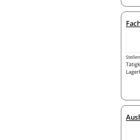
Fach
Stelle
Tätig
Lager
Aush