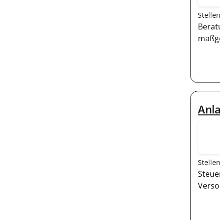
Stelle
Berat
maßge
Anl
Stelle
Steue
Verso