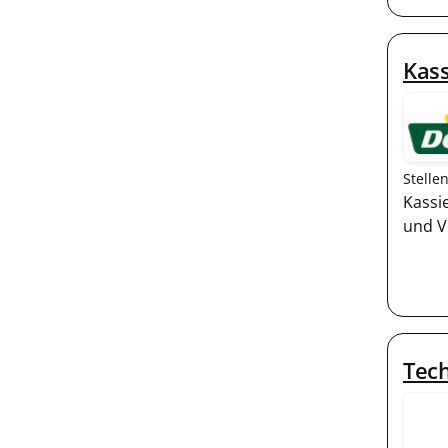
Kass
Stelle
Kassi
und V
Tech