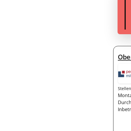
Obe
Stelle
Monta
Durch
Inbet