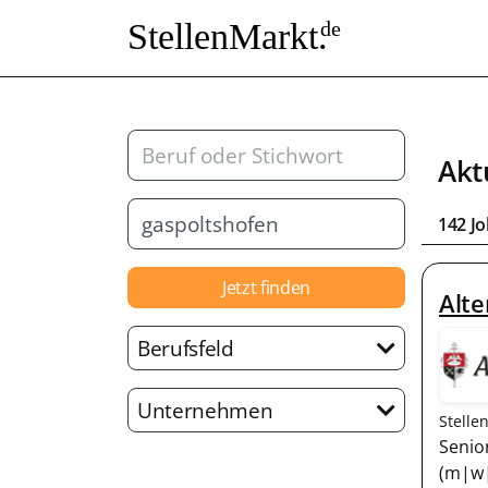
StellenMarkt.
de
Akt
142 J
Jetzt finden
Alte
Berufsfeld
Unternehmen
Stelle
Senio
(m|w|d