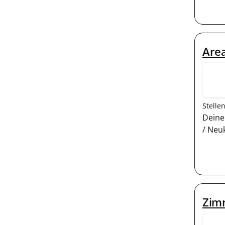
Area
Stelle
Deine
/ Neu
Zimm