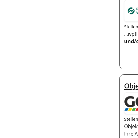
Stelle
...iv
und/
Obj
Stelle
Objek
Ihre 