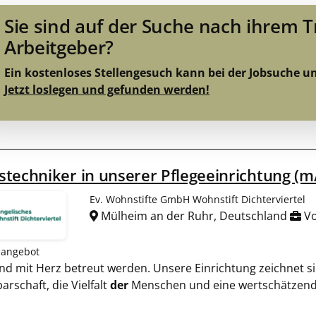
Sie sind auf der Suche nach ihrem 
Arbeitgeber?
Ein kostenloses Stellengesuch kann bei der Jobsuche u
Jetzt loslegen und gefunden werden!
techniker in unserer Pflegeeinrichtung (m
Ev. Wohnstifte GmbH Wohnstift Dichterviertel
Mülheim an der Ruhr, Deutschland
Vo
nangebot
l und mit Herz betreut werden. Unsere Einrichtung zeichnet 
rschaft, die Vielfalt
der
Menschen und eine wertschätzend