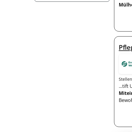
Mülh
Pfle
Stelle
...ti
Mitei
Bewoh