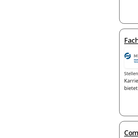
Fach
Stelle
Karri
biete
Comp