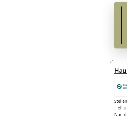
Haus
Stelle
...el
Nachba