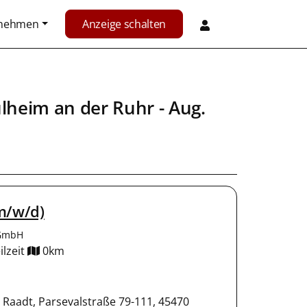
rnehmen
Anzeige schalten
lheim an der Ruhr
- Aug.
(m/w/d)
 GmbH
ilzeit
0km
t Raadt, Parsevalstraße 79-111, 45470