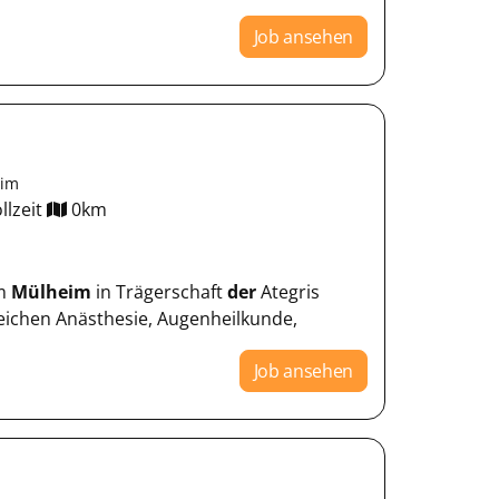
Job ansehen
eim
llzeit
0km
um
Mülheim
in Trägerschaft
der
Ategris
eichen Anästhesie, Augenheilkunde,
Job ansehen