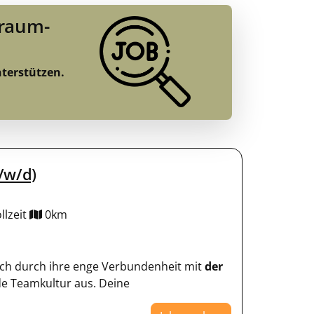
Traum-
nterstützen.
/w/d)
llzeit
0km
sich durch ihre enge Verbundenheit mit
der
e Teamkultur aus. Deine