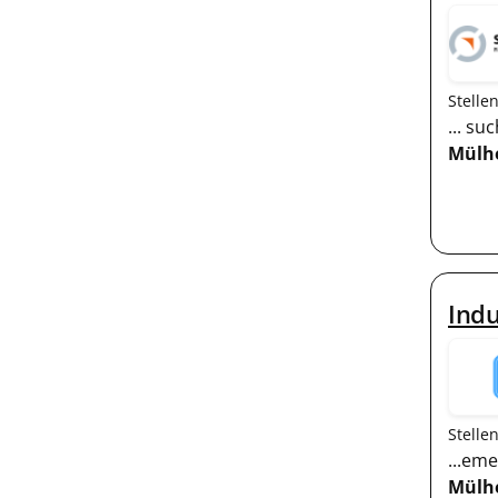
Stelle
... s
Mülh
Ind
Stelle
...eme
Mülh