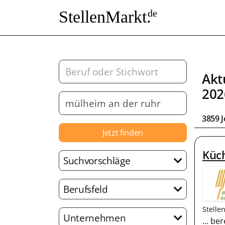
StellenMarkt.
de
Akt
202
3859 
Jetzt finden
Küch
Suchvorschläge
Berufsfeld
Stelle
Unternehmen
... b