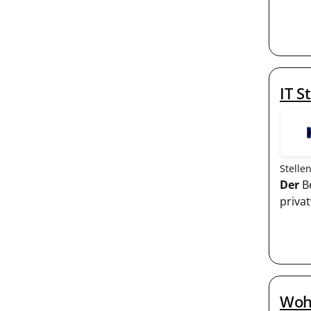
IT S
Stelle
Der
Be
priva
Wohn