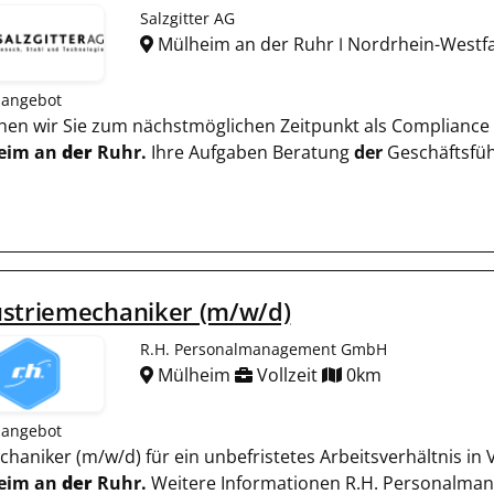
Salzgitter AG
Mülheim an der Ruhr ǀ Nordrhein-Westf
nangebot
uchen wir Sie zum nächstmöglichen Zeitpunkt als Compliance
eim an
der
Ruhr.
Ihre Aufgaben Beratung
der
Geschäftsfüh
ustriemechaniker (m/w/d)
R.H. Personalmanagement GmbH
Mülheim
Vollzeit
0km
nangebot
chaniker (m/w/d) für ein unbefristetes Arbeitsverhältnis in 
eim an
der
Ruhr.
Weitere Informationen R.H. Personalma