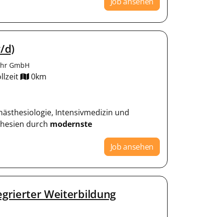
Job ansehen
/d)
uhr GmbH
llzeit
0km
Anästhesiologie, Intensivmedizin und
sthesien durch
modernste
Job ansehen
egrierter Weiterbildung