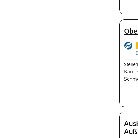
Ober
Stelle
Karri
Schme
Ausb
Auße