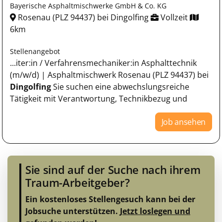
Bayerische Asphaltmischwerke GmbH & Co. KG
Rosenau (PLZ 94437) bei Dingolfing
Vollzeit
6km
Stellenangebot
...iter:in / Verfahrensmechaniker:in Asphalttechnik
(m/w/d) | Asphaltmischwerk Rosenau (PLZ 94437) bei
Dingolfing
Sie suchen eine abwechslungsreiche
Tätigkeit mit Verantwortung, Technikbezug und
Job ansehen
Sie sind auf der Suche nach ihrem
Traum-Arbeitgeber?
Ein kostenloses Stellengesuch kann bei der
Jobsuche unterstützen.
Jetzt loslegen und