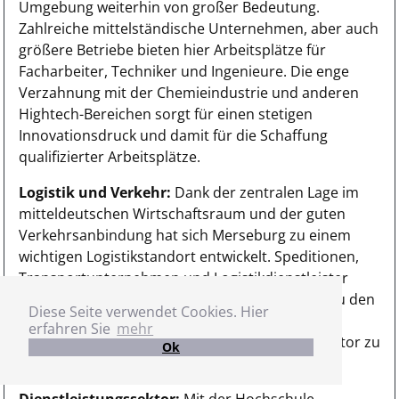
Umgebung weiterhin von großer Bedeutung.
Zahlreiche mittelständische Unternehmen, aber auch
größere Betriebe bieten hier Arbeitsplätze für
Facharbeiter, Techniker und Ingenieure. Die enge
Verzahnung mit der Chemieindustrie und anderen
Hightech-Bereichen sorgt für einen stetigen
Innovationsdruck und damit für die Schaffung
qualifizierter Arbeitsplätze.
Logistik und Verkehr:
Dank der zentralen Lage im
mitteldeutschen Wirtschaftsraum und der guten
Verkehrsanbindung hat sich Merseburg zu einem
wichtigen Logistikstandort entwickelt. Speditionen,
Transportunternehmen und Logistikdienstleister
bieten hier zahlreiche Arbeitsplätze. Die Nähe zu den
Diese Seite verwendet Cookies. Hier
Chemiestandorten und die Anbindung an das
erfahren Sie
mehr
überregionale Verkehrsnetz machen diesen Sektor zu
Ok
einem stabilen Faktor auf dem Arbeitsmarkt.