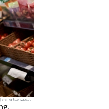
|elements.envato.com
ng,