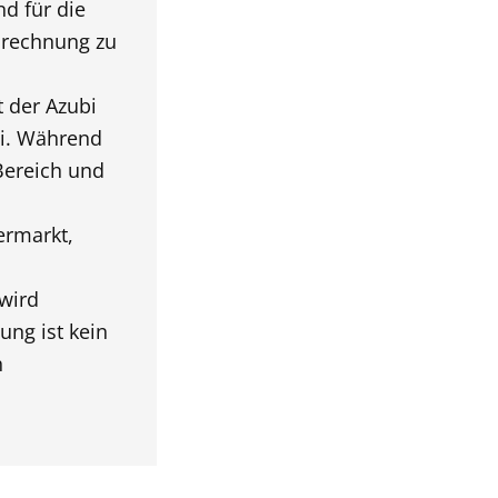
d für die
brechnung zu
 der Azubi
ei. Während
Bereich und
ermarkt,
wird
ung ist kein
h