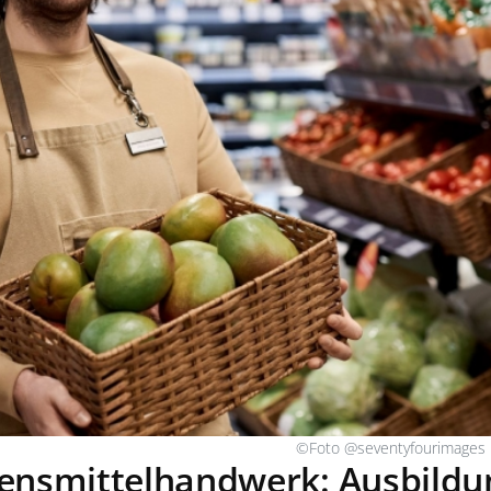
©Foto @seventyfourimages 
ensmittelhandwerk: Ausbildu