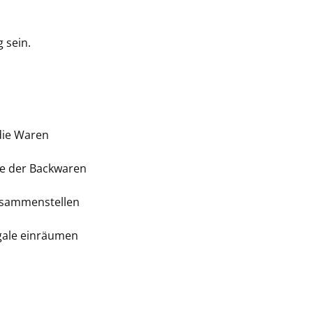
 sein.
die Waren
fe der Backwaren
zusammenstellen
egale einräumen