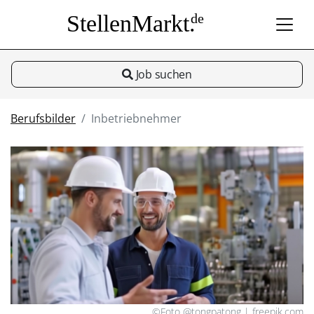
StellenMarkt.
de
Job suchen
Berufsbilder
Inbetriebnehmer
©Foto @tongpatong | freepik.com