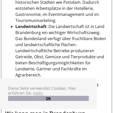
historischen Städten wie Potsdam. Dadurch
entstehen Arbeitsplätze in der Hotellerie,
Gastronomie, im Eventmanagement und im
Tourismusmarketing.
Landwirtschaft
: Die Landwirtschaft ist in Land
Brandenburg ein wichtiger Wirtschaftszweig.
Das Bundesland verfügt über fruchtbare Böden
und landwirtschaftliche Flächen.
Landwirtschaftliche Betriebe produzieren
Getreide, Obst, Gemüse und Tierprodukte und
bieten Beschäftigungsmöglichkeiten für
Landwirte, Gärtner und Fachkräfte im
Agrarbereich.
Diese Branchen prägen den Stellenmarkt in Land
Diese Seite verwendet Cookies. Hier
Brandenburg und bieten eine Vielzahl von
erfahren Sie
mehr
Beschäftigungsmöglichkeiten in verschiedenen
Ok
Bereichen.