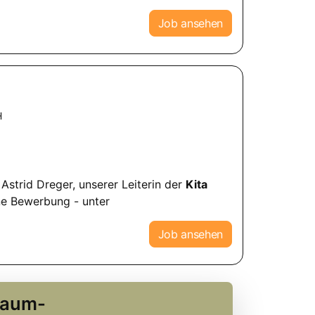
Job ansehen
H
 Astrid Dreger, unserer Leiterin der
Kita
ine Bewerbung - unter
Job ansehen
Traum-