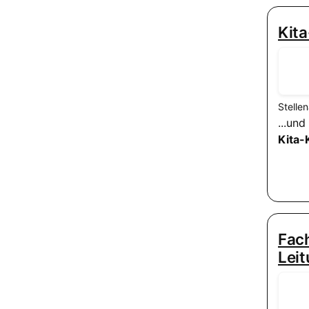
Kita
Stelle
...un
Kita-
Fach
Lei