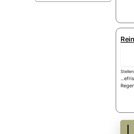
Rei
Stelle
...efr
Regen