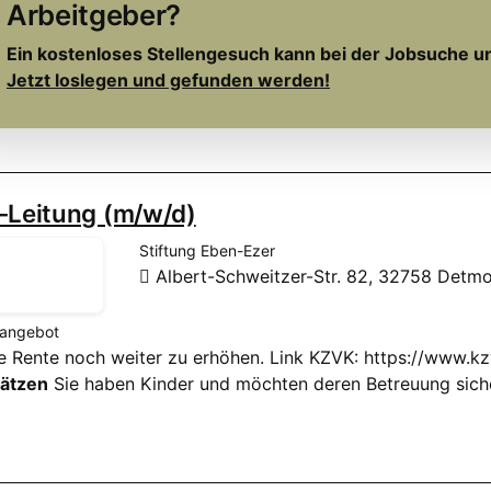
Arbeitgeber?
Ein kostenloses Stellengesuch kann bei der Jobsuche u
Jetzt loslegen und gefunden werden!
-Leitung (m/w/d)
Stiftung Eben-Ezer
Albert-Schweitzer-Str. 82, 32758 Detm
nangebot
ere Rente noch weiter zu erhöhen. Link KZVK: https://www
lätzen
Sie haben Kinder und möchten deren Betreuung siche