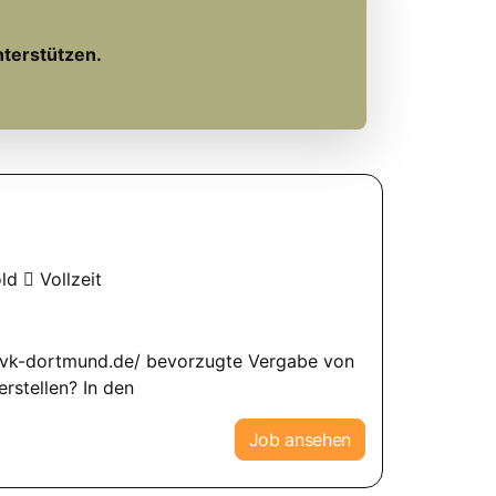
nterstützen.
old
Vollzeit
.kzvk-dortmund.de/ bevorzugte Vergabe von
rstellen? In den
Job ansehen