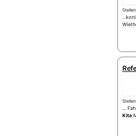
Stelle
...ko
Wieth
Ref
Stelle
... F
Kita
M