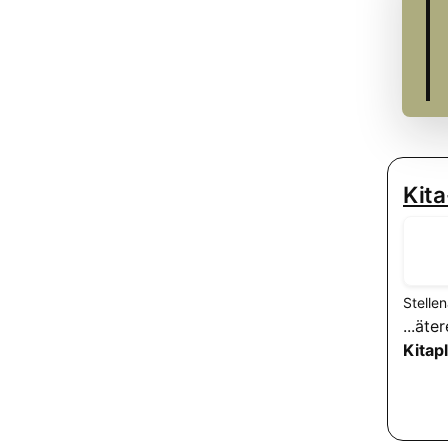
Kita
Stelle
...ät
Kitap