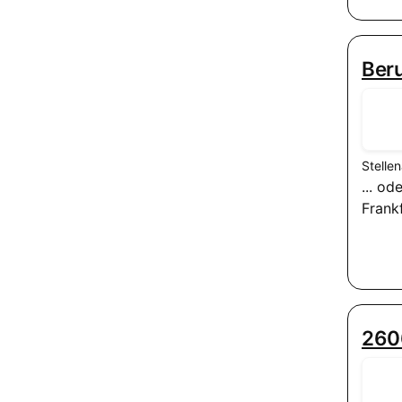
Beru
Stelle
... o
Frank
260