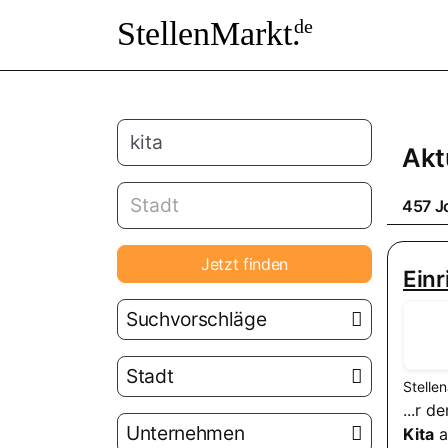
StellenMarkt.
de
Akt
457 J
Jetzt finden
Einr
Suchvorschläge
Stadt
Stelle
...r 
Unternehmen
Kita
a