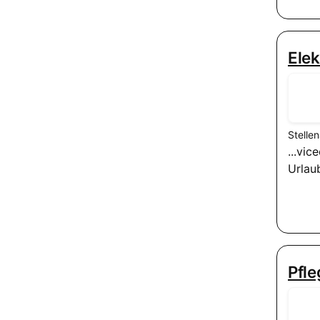
Elek
Stelle
...vi
Urla
Pfl