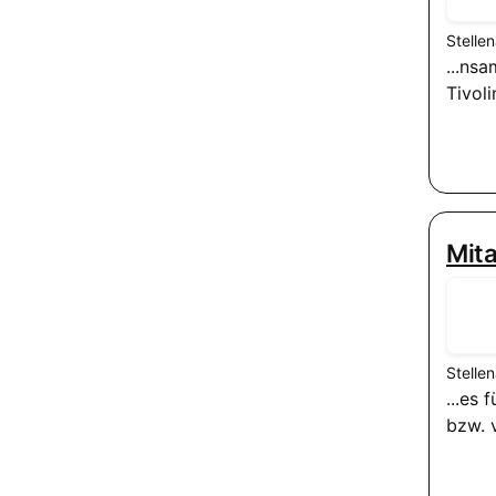
Stelle
...ns
Tivol
Mita
Stelle
...es
bzw. 