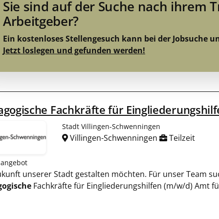
Sie sind auf der Suche nach ihrem 
Arbeitgeber?
Ein kostenloses Stellengesuch kann bei der Jobsuche u
Jetzt loslegen und gefunden werden!
gogische Fachkräfte für Eingliederungshil
Stadt Villingen-Schwenningen
Villingen-Schwenningen
Teilzeit
nangebot
 Zukunft unserer Stadt gestalten möchten. Für unser Team 
gogische
Fachkräfte für Eingliederungshilfen (m/w/d) Amt fü