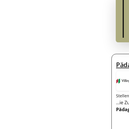
Päda
Stelle
...ie
Päda