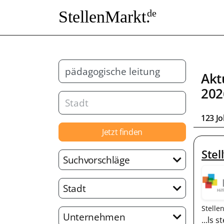
StellenMarkt.
de
Akt
202
123 J
Jetzt finden
Stel
Suchvorschläge
Stadt
Stelle
Unternehmen
...ls 