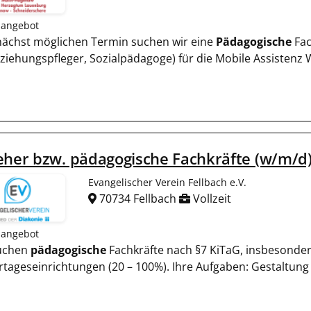
nangebot
ächst möglichen Termin suchen wir eine
Pädagogische
Fac
rziehungspfleger, Sozialpädagoge) für die Mobile Assisten
eher bzw. pädagogische Fachkräfte (w/m/d
Evangelischer Verein Fellbach e.V.
70734 Fellbach
Vollzeit
nangebot
uchen
pädagogische
Fachkräfte nach §7 KiTaG, insbesonder
rtageseinrichtungen (20 – 100%). Ihre Aufgaben: Gestaltun