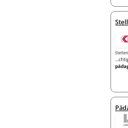
Stel
Stelle
...ch
pädag
Päda