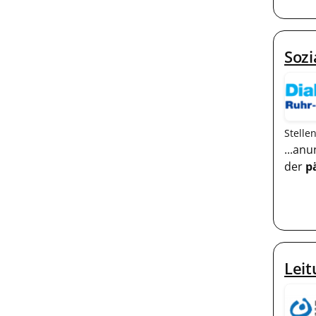
Sozi
Stelle
...an
der
p
Lei