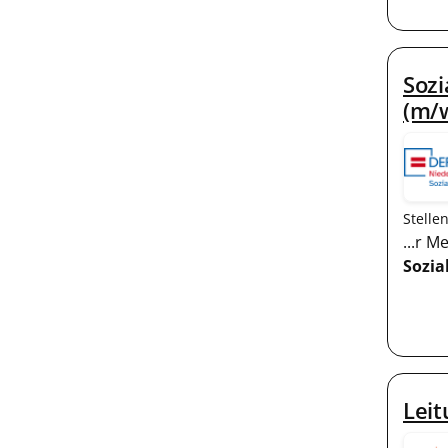
Sozi
(m/
Stelle
...r 
Sozia
Leit