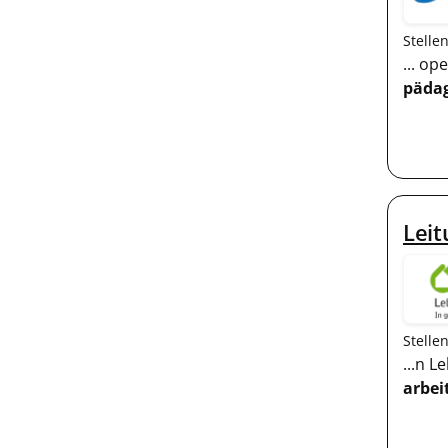
Stelle
... op
päda
Leit
Stelle
...n 
arbei