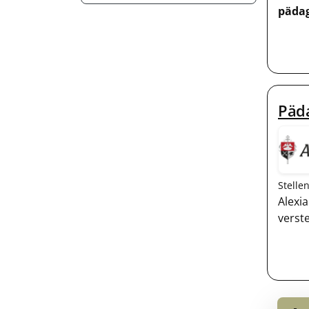
päda
Päd
Stelle
Alexi
verst