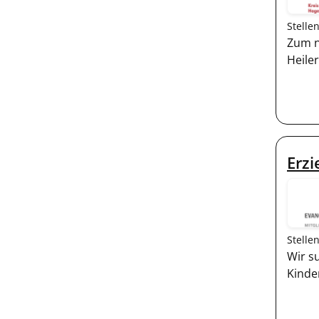
Stelle
Zum n
Heile
Erzi
Stelle
Wir s
Kinde