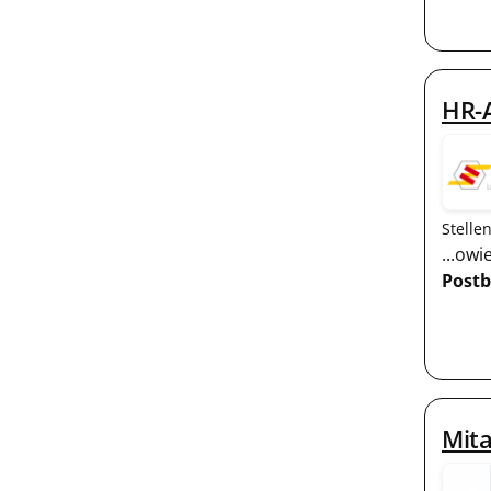
HR-A
Stelle
...ow
Postb
Mita