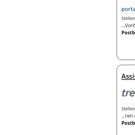
Stelle
...Vo
Postb
Assi
Stelle
...re
Postb