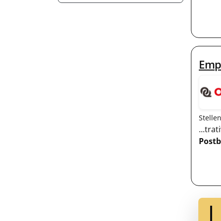
Emp
Stelle
...tr
Postb