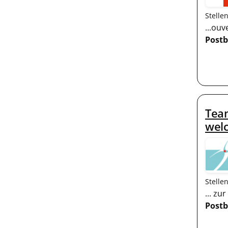
Stelle
...ou
Postb
Tea
welc
Stelle
... z
Postb