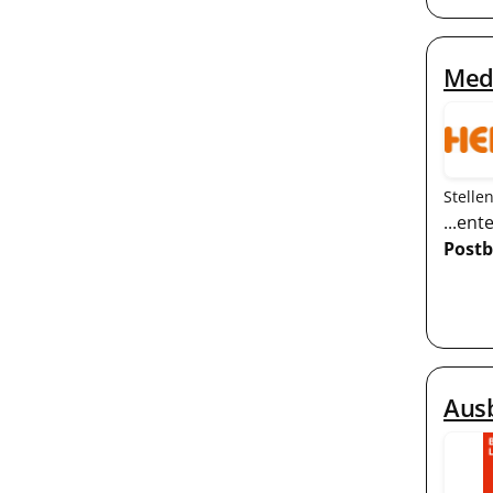
Medi
Stelle
...en
Postb
Aus