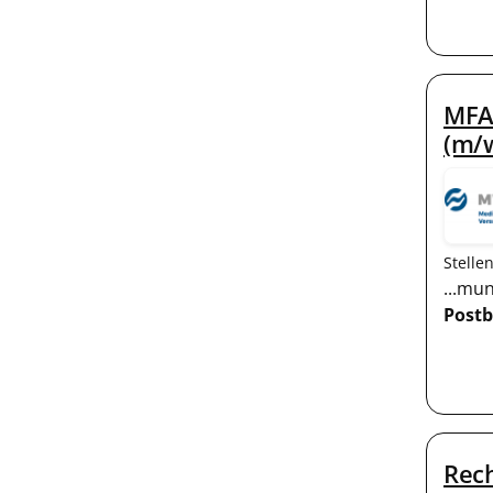
MFA 
(m/
Stelle
...mu
Postb
Rech