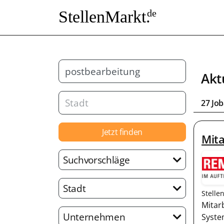
StellenMarkt.
de
Akt
27 Jo
Jetzt finden
Mit
Suchvorschläge
Stadt
Stelle
Mitar
Unternehmen
Syste