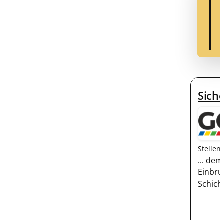
Sich
Stelle
... d
Einbr
Schic