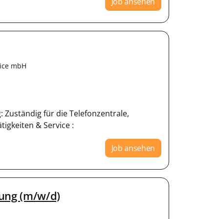
Job ansehen
vice mbH
 Zuständig für die Telefonzentrale,
igkeiten & Service :
Job ansehen
lung (m/w/d)