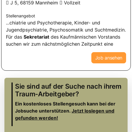
J 5, 68159 Mannheim
Vollzeit
Stellenangebot
...chiatrie und Psychotherapie, Kinder- und
Jugendpsychiatrie, Psychosomatik und Suchtmedizin.
Für das
Sekretariat
des Kaufmännischen Vorstands
suchen wir zum nächstmöglichen Zeitpunkt eine
Job ansehen
Sie sind auf der Suche nach ihrem
Traum-Arbeitgeber?
Ein kostenloses Stellengesuch kann bei der
Jobsuche unterstützen.
Jetzt loslegen und
gefunden werden!