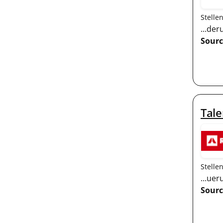
Stelle
...de
Sourc
Tale
Stelle
...ue
Sourc