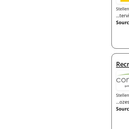
Stelle
...te
Sourc
Rec
Stelle
...oz
Sourc