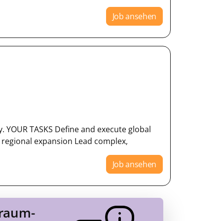
Job ansehen
ny. YOUR TASKS Define and execute global
 regional expansion Lead complex,
Job ansehen
Traum-