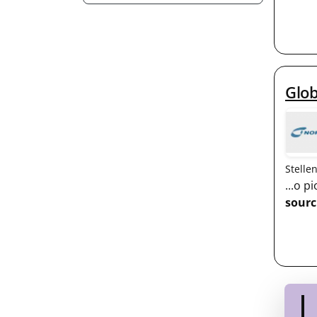
Glob
Stelle
...o 
sourc