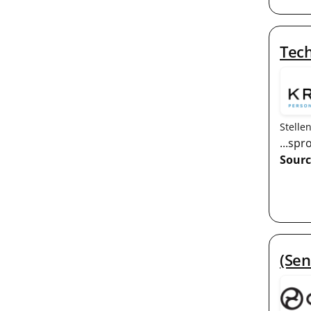
Tech
Stelle
...sp
Sourc
(Sen