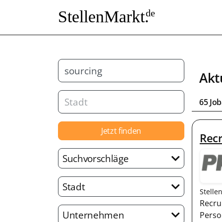
StellenMarkt.
de
Akt
65 Jo
Jetzt finden
Recr
Suchvorschläge
Stadt
Stelle
Recru
Unternehmen
Perso