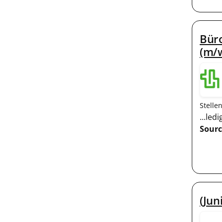
Büro
(m/
Stelle
...le
Sourc
(Jun