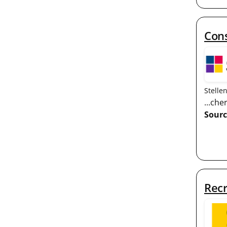
Con
Stelle
...ch
Sourc
Recr