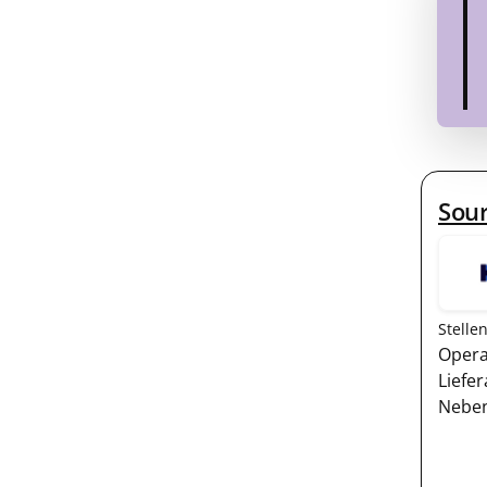
Sou
Stelle
Opera
Liefe
Nebe