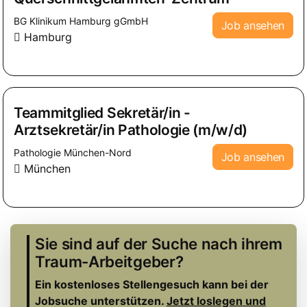
BG Klinikum Hamburg gGmbH
Job ansehen
Hamburg
Teammitglied Sekretär/in -
Arztsekretär/in Pathologie (m/w/d)
Pathologie München-Nord
Job ansehen
München
Sie sind auf der Suche nach ihrem
Traum-Arbeitgeber?
Ein kostenloses Stellengesuch kann bei der
Jobsuche unterstützen.
Jetzt loslegen und