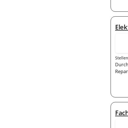
Elek
Stelle
Durch
Repar
Fach