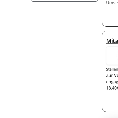
Umse
Mita
Stelle
Zur V
engag
18,40