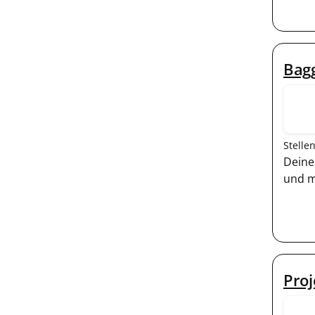
Bagg
Stelle
Deine
und m
Pro