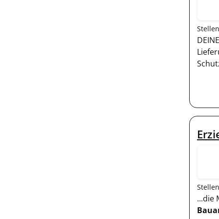
Stelle
DEINE
Liefe
Schut
Erzi
Stelle
...di
Bauar