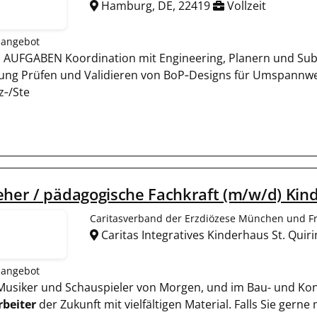
Hamburg, DE, 22419
Vollzeit
nangebot
 AUFGABEN Koordination mit Engineering, Planern und Su
rung Prüfen und Validieren von BoP‑Designs für Umspannw
z‑/Ste
eher / pädagogische Fachkraft (m/w/d) Kind
Caritasverband der Erzdiözese München und Fre
Caritas Integratives Kinderhaus St. Qui
nangebot
e Musiker und Schauspieler von Morgen, und im Bau- und Ko
beiter
der Zukunft mit vielfältigen Material. Falls Sie gern