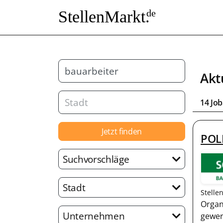
StellenMarkt.
de
Akt
14 Jo
Jetzt finden
POL
Suchvorschläge
Stadt
Stelle
Organ
Unternehmen
gewer