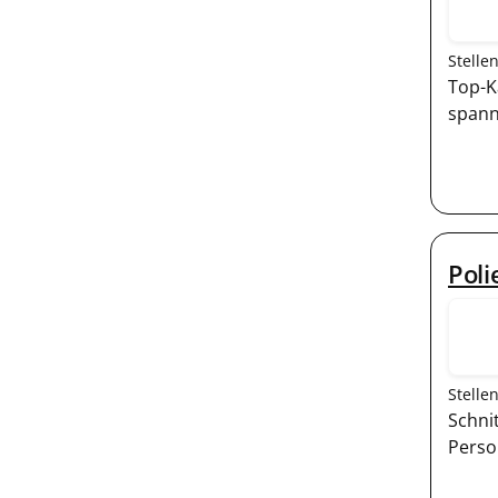
Stelle
Top-K
spann
Pol
Stelle
Schni
Perso