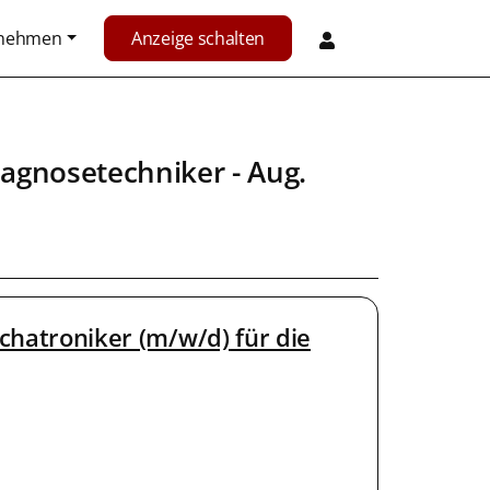
rnehmen
Anzeige schalten
iagnosetechniker
- Aug.
echatroniker (m/w/d) für die