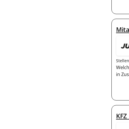
Mita
Stelle
Welch
in Zu
KFZ 