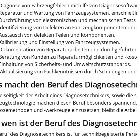
Diagnose von Fahrzeugfehlern mithilfe von Diagnosesoftwa
Reparatur und Wartung von Fahrzeugsystemen, einschließli
Durchführung von elektronischen und mechanischen Tests
Identifizierung von Defekten an Fahrzeugkomponenten und
Austausch von defekten Teilen und Komponenten.
Kalibrierung und Einstellung von Fahrzeugsystemen.
Dokumentation von Reparaturarbeiten und durchgeführten
Beratung von Kunden zu Reparaturmöglichkeiten und -kost
Einhaltung von Sicherheits- und Umweltschutzstandards.
Aktualisierung von Fachkenntnissen durch Schulungen und
 macht den Beruf des Diagnosetech
ielseitigkeit der Arbeit eines Diagnosetechnikers, sowie die
eugtechnologie machen diesen Beruf besonders spannend. D
osemethoden und -werkzeuge einzusetzen, bleibt die Arbe
 wen ist der Beruf des Diagnosetechn
eruf des Diagnosetechnikers ist für technikbegeisterte Per