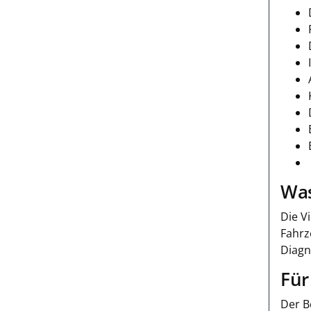
Was
Die V
Fahrz
Diagn
Für
Der B