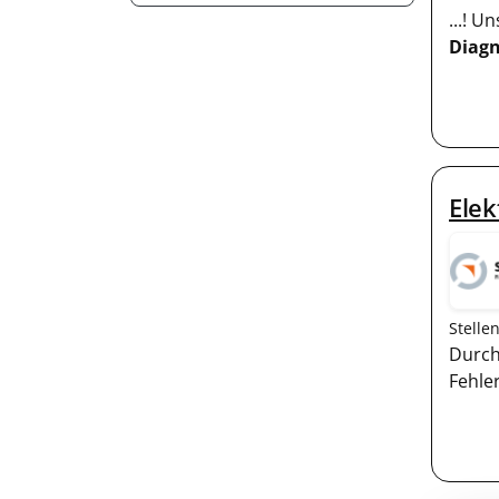
...! 
Diagn
Elek
Stelle
Durch
Fehle