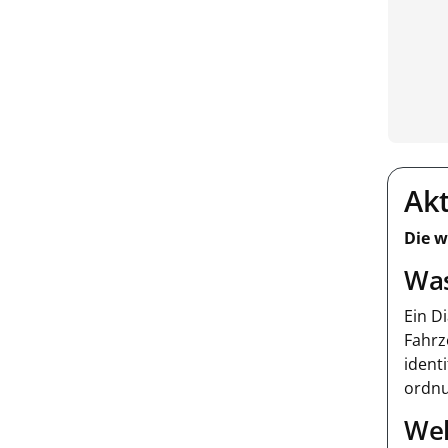
Akt
Die w
Was
Ein D
Fahrz
ident
ordnu
Wel