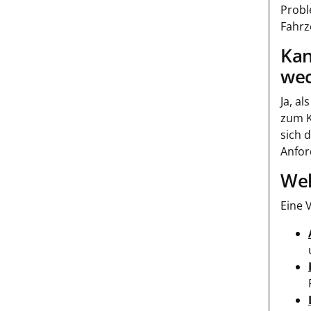
Probl
Fahrz
Kan
wec
Ja, a
zum K
sich 
Anfor
Wel
Eine 