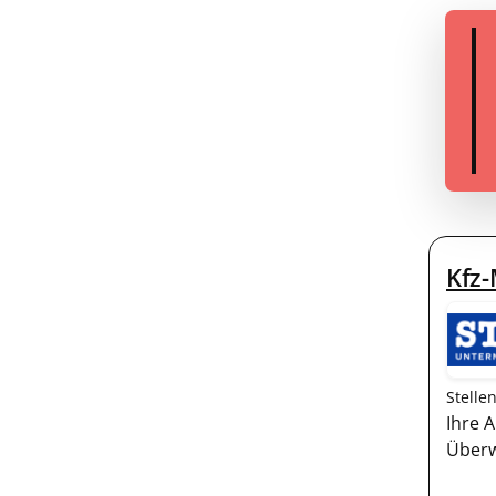
Kfz
Stelle
Ihre 
Überw