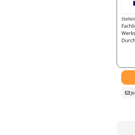
Stelle
Fachl
Werks
Durch
Je