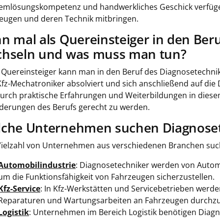
emlösungskompetenz und handwerkliches Geschick verfügen
eugen und deren Technik mitbringen.
n mal als Quereinsteiger in den Ber
hseln und was muss man tun?
ls Quereinsteiger kann man in den Beruf des Diagnosetechn
fz-Mechatroniker absolviert und sich anschließend auf die Di
durch praktische Erfahrungen und Weiterbildungen in diesem
derungen des Berufs gerecht zu werden.
che Unternehmen suchen Diagnoset
Vielzahl von Unternehmen aus verschiedenen Branchen such
Automobilindustrie
: Diagnosetechniker werden von Automo
um die Funktionsfähigkeit von Fahrzeugen sicherzustellen.
Kfz-Service
: In Kfz-Werkstätten und Servicebetrieben werd
Reparaturen und Wartungsarbeiten an Fahrzeugen durchzu
Logistik
: Unternehmen im Bereich Logistik benötigen Diag