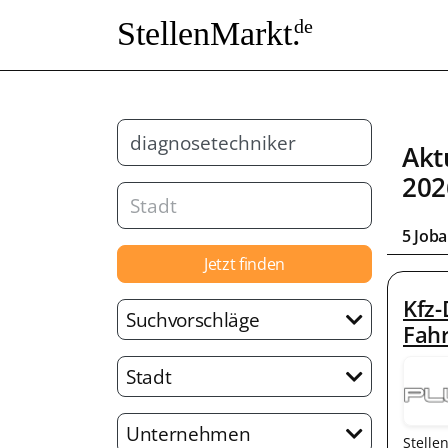
StellenMarkt.
de
Akt
202
5 Job
Jetzt finden
Kfz-
Suchvorschläge
Fah
Stadt
Unternehmen
Stelle