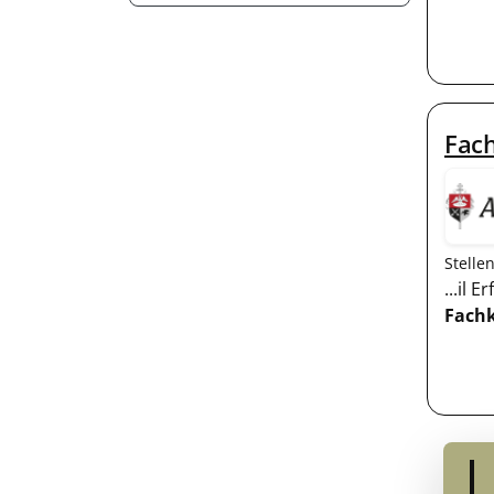
Fach
Stelle
...il
Fachk