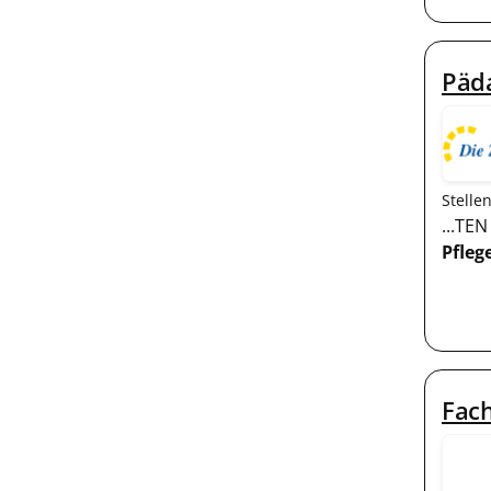
Päda
Stelle
...TE
Pfleg
Fach