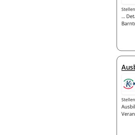
Stelle
... De
Barnt
Ausb
Stelle
Ausbi
Veran