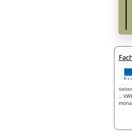
Fach
Stelle
... V
monat