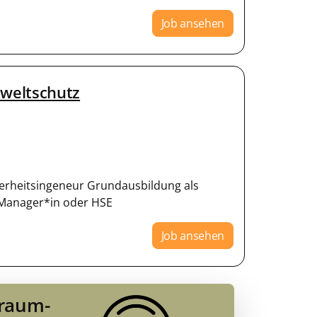
Job ansehen
mweltschutz
icherheitsingeneur Grundausbildung als
S Manager*in oder HSE
Job ansehen
Traum-