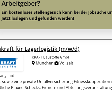
Arbeitgeber?
Ein kostenloses Stellengesuch kann bei der Jobsuche u
Jetzt loslegen und gefunden werden!
kraft für Lagerlogistik (m/w/d)
KRAFT Baustoffe GmbH
München
Vollzeit
nangebot
WL sowie eine private Unfallversicherung Fitnesskooperation 
liche Pluxee-Schecks, Firmen- und Abteilungsveranstaltung