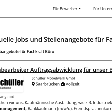
Für Bewerber
Für Unte
uelle Jobs und Stellenangebote für
F
obangebote für
Fachkraft Büro
bearbeiter Auftragsabwicklung für unser 
Schüller Möbelwerk GmbH
Saarbrücken
Vollzeit
nangebot
schen wir uns: Kaufmännische Ausbildung, wie z.B. Industr
management,
Bankkaufmann (m/w/d), Fremdsprachenkorr