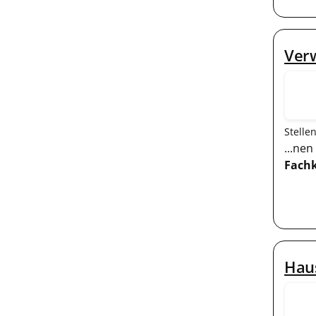
Verw
Stelle
...ne
Fachk
Haus