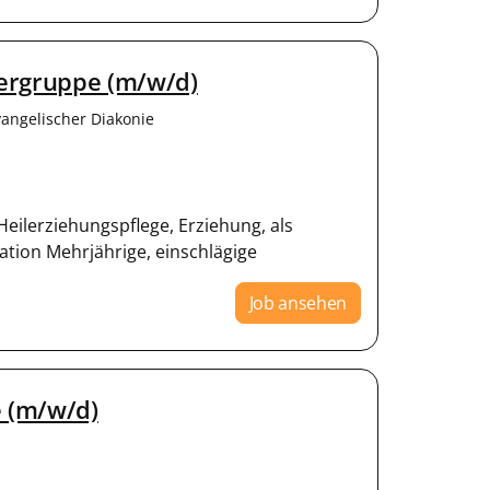
dergruppe (m/w/d)
vangelischer Diakonie
ilerziehungspflege, Erziehung, als
kation Mehrjährige, einschlägige
Job ansehen
e (m/w/d)