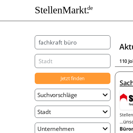
StellenMarkt.
de
Akt
110 J
Jetzt finden
Sach
Suchvorschläge
Stadt
Stelle
...ün
Unternehmen
Büro