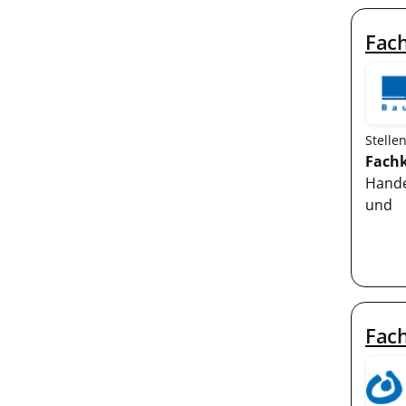
Fach
Stelle
Fachk
Hande
und
Fac