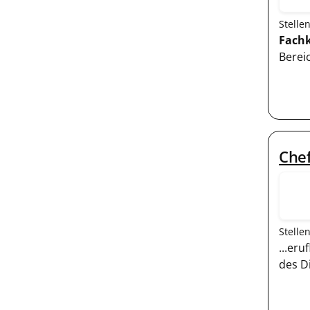
Stelle
Fachk
Berei
Che
Stelle
...eru
des D