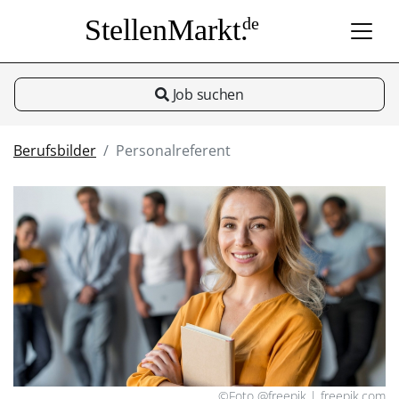
StellenMarkt.
de
Job suchen
Berufsbilder
Personalreferent
©Foto @freepik | freepik.com