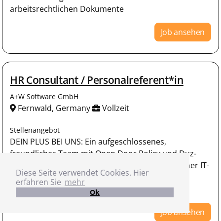
arbeitsrechtlichen Dokumente
Job ansehen
HR Consultant / Personalreferent*in
A+W Software GmbH
Fernwald, Germany
Vollzeit
Stellenangebot
DEIN PLUS BEI UNS: Ein aufgeschlossenes,
freundliches Team mit Open Door Policy und Duz-
Kultur Lichtdurchflutete Büroräume mit moderner IT-
Diese Seite verwendet Cookies. Hier
Infrastruktur, Firmenlaptop und -handy Gute
erfahren Sie
mehr
Verkehrsanbind
Ok
Job ansehen