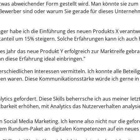
etwas abweichender Form gestellt wird. Man könnte sie zum B
e Bewerber sind oder warum Sie gerade für dieses Unterneh
ager habe ich die Einführung des neuen Produkts X verantw
anteil um 15% steigern. Solche Erfahrungen kann ich auch h
tes Jahr das neue Produkt Y erfolgreich zur Marktreife gebra
n diese Erfahrung ideal einbringen."
schiedlichen Interessen vermitteln. Ich konnte alle Beteili
den waren. Diese Kommunikationsstärke würde ich gerne in 
ics gefordert. Diese Skills beherrsche ich aus meiner letzt
arkeit erhöhen, mit Analytics das Nutzerverhalten analysi
Social Media Marketing. Ich kenne also nicht nur die geford
nem Rundum-Paket an digitalen Kompetenzen auf ein neues 