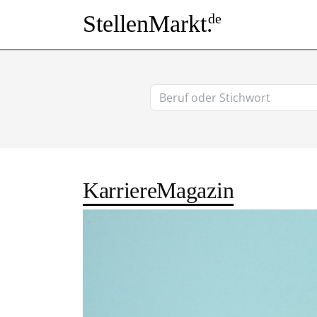
StellenMarkt.
de
KarriereMagazin