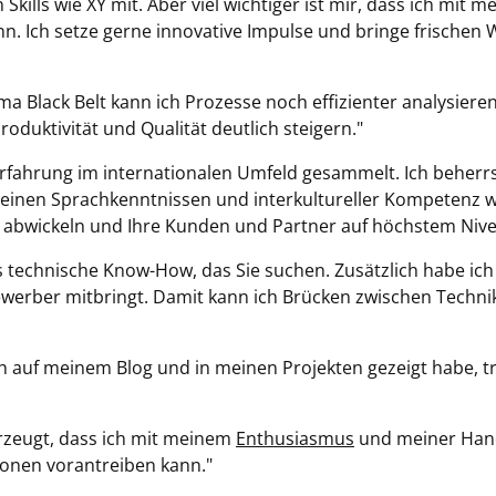
 Skills wie XY mit. Aber viel wichtiger ist mir, dass ich mit 
ann. Ich setze gerne innovative Impulse und bringe frischen 
gma Black Belt kann ich Prozesse noch effizienter analysier
oduktivität und Qualität deutlich steigern."
Erfahrung im internationalen Umfeld gesammelt. Ich beherr
 meinen Sprachkenntnissen und interkultureller Kompetenz w
ll abwickeln und Ihre Kunden und Partner auf höchstem Niv
as technische Know-How, das Sie suchen. Zusätzlich habe ic
ewerber mitbringt. Damit kann ich Brücken zwischen Techni
ich auf meinem Blog und in meinen Projekten gezeigt habe, t
erzeugt, dass ich mit meinem
Enthusiasmus
und meiner Hand
ionen vorantreiben kann."