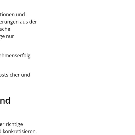
kationen und
rderungen aus der
ische
ge nur
rnehmenserfolg
lbstsicher und
und
r richtige
 konkretisieren.